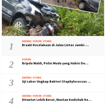
DAERAH
,
HUKUM
,
UTAMA
1
Braak! Kecelakaan di Jalan Lintas Jambi-…
HUKUM
2
Bripda Waldi, Polisi Muda yang Habisi Do…
DAERAH
,
UTAMA
3
Uji Labor Ungkap Bakteri Staphylococcus …
DAERAH
,
HUKUM
,
UTAMA
4
Dituntut Lebih Berat, Mantan Kadishub Ke…