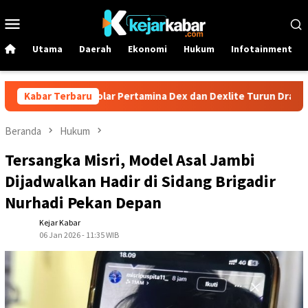
Loncat
Menu
ke
Mobile
konten
Utama
Daerah
Ekonomi
Hukum
Infotainment
uni! Harga Solar Pertamina Dex dan Dexlite Turun Drastis, Cek Ri
Kabar Terbaru
Beranda
Hukum
Tersangka Misri, Model Asal Jambi
Dijadwalkan Hadir di Sidang Brigadir
Nurhadi Pekan Depan
Kejar Kabar
06 Jan 2026 - 11:35 WIB