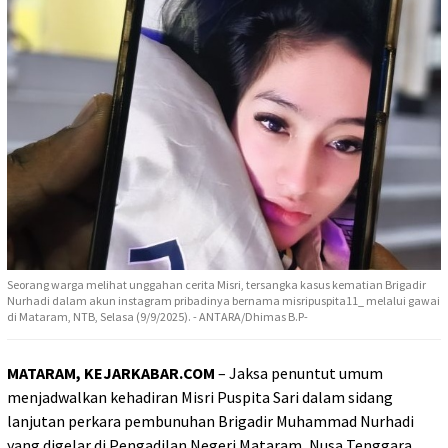
Seorang warga melihat unggahan cerita Misri, tersangka kasus kematian Brigadir
Nurhadi dalam akun instagram pribadinya bernama misripuspita11_ melalui gawai
di Mataram, NTB, Selasa (9/9/2025). - ANTARA/Dhimas B.P-
MATARAM, KEJARKABAR.COM
– Jaksa penuntut umum
menjadwalkan kehadiran Misri Puspita Sari dalam sidang
lanjutan perkara pembunuhan Brigadir Muhammad Nurhadi
yang digelar di Pengadilan Negeri Mataram, Nusa Tenggara