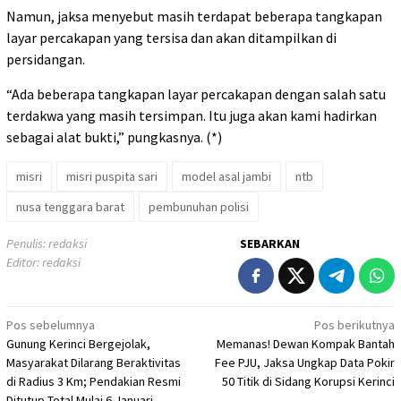
Namun, jaksa menyebut masih terdapat beberapa tangkapan
layar percakapan yang tersisa dan akan ditampilkan di
persidangan.
“Ada beberapa tangkapan layar percakapan dengan salah satu
terdakwa yang masih tersimpan. Itu juga akan kami hadirkan
sebagai alat bukti,” pungkasnya. (*)
misri
misri puspita sari
model asal jambi
ntb
nusa tenggara barat
pembunuhan polisi
Penulis: redaksi
SEBARKAN
Editor: redaksi
Navigasi
Pos sebelumnya
Pos berikutnya
Gunung Kerinci Bergejolak,
Memanas! Dewan Kompak Bantah
pos
Masyarakat Dilarang Beraktivitas
Fee PJU, Jaksa Ungkap Data Pokir
di Radius 3 Km; Pendakian Resmi
50 Titik di Sidang Korupsi Kerinci
Ditutup Total Mulai 6 Januari