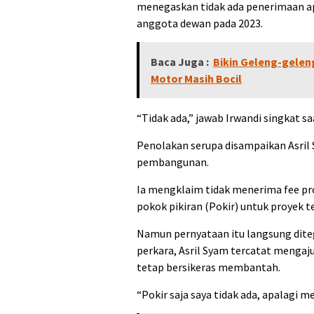
menegaskan tidak ada penerimaan apa
anggota dewan pada 2023.
Baca Juga :
Bikin Geleng-gelen
Motor Masih Bocil
“Tidak ada,” jawab Irwandi singkat sa
Penolakan serupa disampaikan Asril 
pembangunan.
Ia mengklaim tidak menerima fee pr
pokok pikiran (Pokir) untuk proyek t
Namun pernyataan itu langsung dite
perkara, Asril Syam tercatat mengaju
tetap bersikeras membantah.
“Pokir saja saya tidak ada, apalagi m