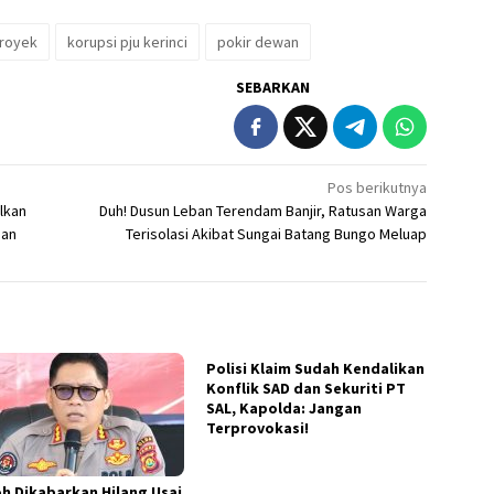
proyek
korupsi pju kerinci
pokir dewan
SEBARKAN
Pos berikutnya
lkan
Duh! Dusun Leban Terendam Banjir, Ratusan Warga
pan
Terisolasi Akibat Sungai Batang Bungo Meluap
Polisi Klaim Sudah Kendalikan
Konflik SAD dan Sekuriti PT
SAL, Kapolda: Jangan
Terprovokasi!
h Dikabarkan Hilang Usai