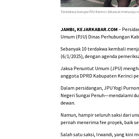
Terdakwa korupsi PJU Kerinci dikawal menunju ru
JAMBI, KEJARKABAR.COM
– Persida
Umum (PJU) Dinas Perhubungan Kabu
Sebanyak 10 terdakwa kembali menjal
(6/1/2025), dengan agenda pemeriksa
Jaksa Penuntut Umum (JPU) menghad
anggota DPRD Kabupaten Kerinci per
Dalam persidangan, JPU Yogi Purnom
Negeri Sungai Penuh—mendalami dug
dewan.
Namun, hampir seluruh saksi dari 
pernah menerima fee proyek, baik s
Salah satu saksi, Irwandi, yang kini