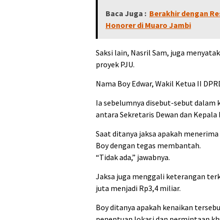
Baca Juga :
Berakhir dengan Res
Honorer di Muaro Jambi
Saksi lain, Nasril Sam, juga menyat
proyek PJU.
Nama Boy Edwar, Wakil Ketua II DPR
Ia sebelumnya disebut-sebut dalam k
antara Sekretaris Dewan dan Kepala D
Saat ditanya jaksa apakah menerima f
Boy dengan tegas membantah.
“Tidak ada,” jawabnya.
Jaksa juga menggali keterangan terk
juta menjadi Rp3,4 miliar.
Boy ditanya apakah kenaikan terseb
penentuan lokasi dan permintaan khu