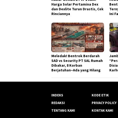
Harga Solar Pertamina Dex
Bent
dan Dexlite Turun Drastis, Cek
Tern
Rinciannya
Ini 
Meledak! Bentrok Berdarah
Jamb
SAD vs Security PT SAL Rumah
“Per
Dibakar, 8 Korban
Disi
Berjatuhan–Ada yang Hilang
Karh
INDEKS
KODE ETIK
REDAKSI
PRIVACY POLICY
TENTANG KAMI
KONTAK KAMI