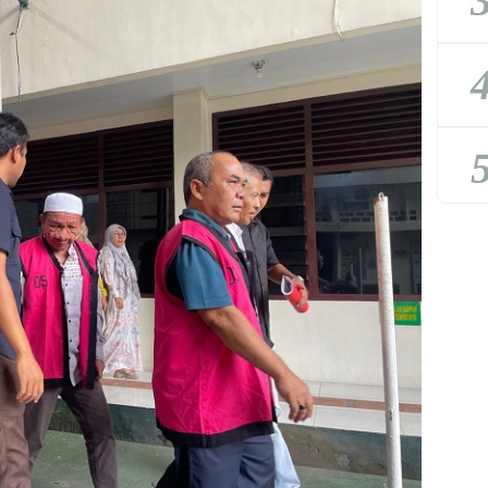
3
4
5