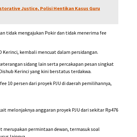
torative Justice, Polisi Hentikan Kasus Guru
akan tidak mengajukan Pokir dan tidak menerima fee
D Kerinci, kembali mencuat dalam persidangan.
eterangan sidang lain serta percakapan pesan singkat
ishub Kerinci yang kini berstatus terdakwa.
ee 10 persen dari proyek PJU di daerah pemilihannya,
ait melonjaknya anggaran proyek PJU dari sekitar Rp476
ut merupakan permintaan dewan, termasuk soal
sus lainnya.