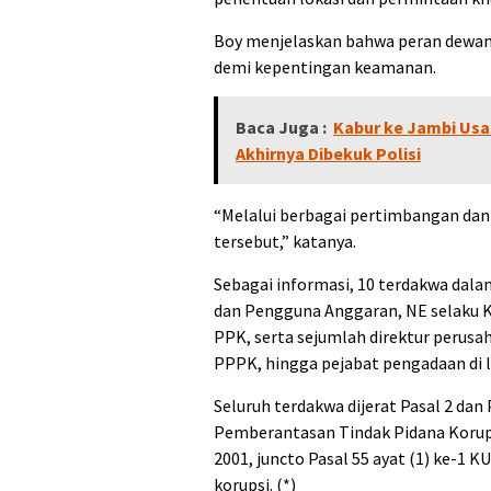
Boy menjelaskan bahwa peran dewan
demi kepentingan keamanan.
Baca Juga :
Kabur ke Jambi Usa
Akhirnya Dibekuk Polisi
“Melalui berbagai pertimbangan dan
tersebut,” katanya.
Sebagai informasi, 10 terdakwa dalam
dan Pengguna Anggaran, NE selaku Ke
PPK, serta sejumlah direktur perusa
PPPK, hingga pejabat pengadaan di 
Seluruh terdakwa dijerat Pasal 2 da
Pemberantasan Tindak Pidana Korup
2001, juncto Pasal 55 ayat (1) ke-1 
korupsi. (*)