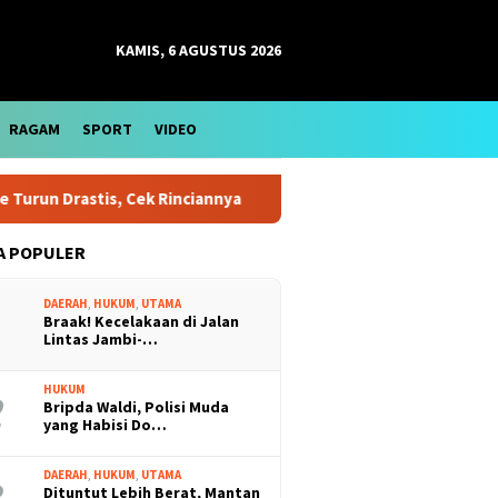
KAMIS, 6 AGUSTUS 2026
RAGAM
SPORT
VIDEO
is, Cek Rinciannya
Harga Emas Antam Bertahan di Level R
A POPULER
DAERAH
,
HUKUM
,
UTAMA
Braak! Kecelakaan di Jalan
Lintas Jambi-…
HUKUM
Bripda Waldi, Polisi Muda
yang Habisi Do…
DAERAH
,
HUKUM
,
UTAMA
Dituntut Lebih Berat, Mantan