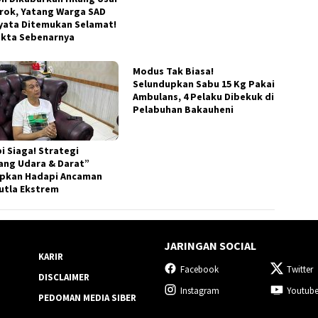
rok, Yatang Warga SAD
yata Ditemukan Selamat!
Fakta Sebenarnya
Modus Tak Biasa!
Selundupkan Sabu 15 Kg Pakai
Ambulans, 4 Pelaku Dibekuk di
Pelabuhan Bakauheni
i Siaga! Strategi
ang Udara & Darat”
apkan Hadapi Ancaman
utla Ekstrem
JARINGAN SOCIAL
KARIR
Facebook
Twitter
DISCLAIMER
Instagram
Youtub
PEDOMAN MEDIA SIBER