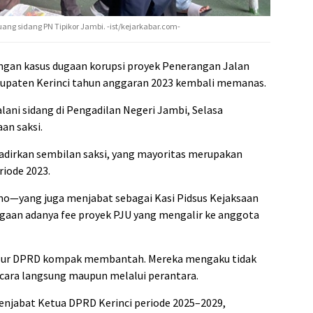
ang sidang PN Tipikor Jambi. -ist/kejarkabar.com-
ngan kasus dugaan korupsi proyek Penerangan Jalan
paten Kerinci tahun anggaran 2023 kembali memanas.
ani sidang di Pengadilan Negeri Jambi, Selasa
an saksi.
irkan sembilan saksi, yang mayoritas merupakan
iode 2023.
o—yang juga menjabat sebagai Kasi Pidsus Kejaksaan
aan adanya fee proyek PJU yang mengalir ke anggota
unsur DPRD kompak membantah. Mereka mengaku tidak
ecara langsung maupun melalui perantara.
 menjabat Ketua DPRD Kerinci periode 2025–2029,