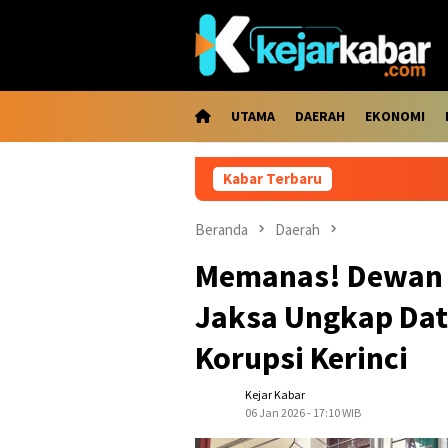
Loncat
ke
konten
UTAMA
DAERAH
EKONOMI
Kabar Terbaru
Kabar Gembi
Beranda
Daerah
Memanas! Dewan 
Jaksa Ungkap Data
Korupsi Kerinci
Kejar Kabar
06 Jan 2026 - 17:10 WIB