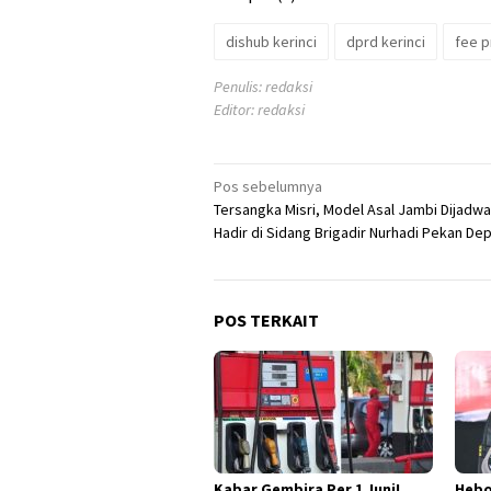
dishub kerinci
dprd kerinci
fee 
Penulis: redaksi
Editor: redaksi
Navigasi
Pos sebelumnya
Tersangka Misri, Model Asal Jambi Dijadwa
pos
Hadir di Sidang Brigadir Nurhadi Pekan De
POS TERKAIT
Kabar Gembira Per 1 Juni!
Hebo