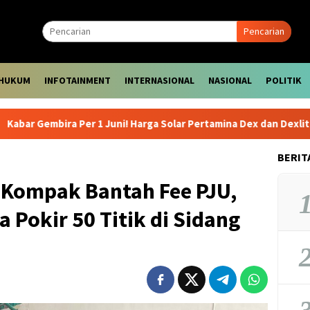
Pencarian
HUKUM
INFOTAINMENT
INTERNASIONAL
NASIONAL
POLITIK
ra Per 1 Juni! Harga Solar Pertamina Dex dan Dexlite Turun Drast
BERIT
Kompak Bantah Fee PJU,
1
 Pokir 50 Titik di Sidang
2