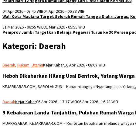
Pelari dari 12 Negara Ramaikan Ajang Lari Lintas Alam Kerinci 100
04 Apr 2026 - 08:45 WIB
04 Apr 2026 - 06:33 WIB
Wali Kota Maulana Target Seluruh Rumah Tangga Dialiri Jargas, 
31 Mar 2026 - 06:55 WIB
31 Mar 2026 - 05:55 WIB
Pemprov Jambi Targetkan Belanja Pegawai Turun ke 30 Persen pad
Kategori:
Daerah
Daerah
,
Hukum
,
Utama
Kejar Kabar
16 Apr 2026 - 08:07 WIB
Heboh Dikabarkan Hilang Usai Bentrok, Yatang Warga
KEJARKABAR.COM, SAROLANGUN – Kabar hilangnya Nyantang alias Yatang,
Daerah
Kejar Kabar
06 Apr 2026 - 17:17 WIB
06 Apr 2026 - 16:28 WIB
9 Kebakaran Landa Tanjabtim, Puluhan Rumah Warga
MUARASABAK, KEJARKABAR.COM – Rentetan kebakaran melanda wilayah Kab