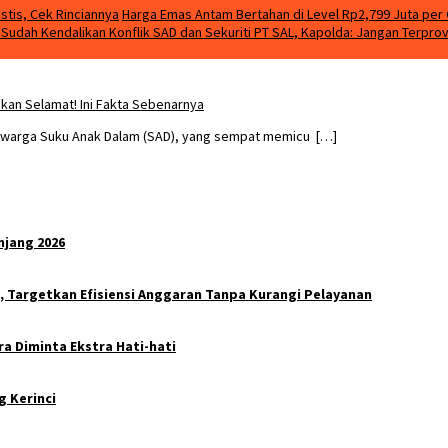
stis, Cek Rinciannya
Harga Emas Antam Bertahan di Level Rp2,799 Juta per 
m Sudah Kendalikan Konflik SAD dan Sekuriti PT SAL, Kapolda: Jangan Terpro
kan Selamat! Ini Fakta Sebenarnya
 warga Suku Anak Dalam (SAD), yang sempat memicu […]
njang 2026
 Targetkan Efisiensi Anggaran Tanpa Kurangi Pelayanan
a Diminta Ekstra Hati-hati
g Kerinci