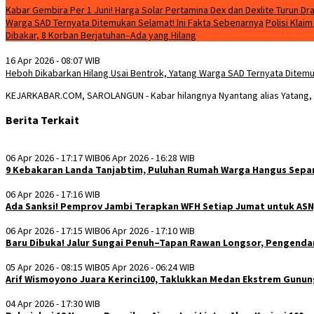
Kabar Gembira Per 1 Juni! Harga Solar Pertamina Dex dan Dexlite Turun Dra
Warga SAD Ternyata Ditemukan Selamat! Ini Fakta Sebenarnya
Polisi Klai
Dibakar, 8 Korban Berjatuhan–Ada yang Hilang
16 Apr 2026 - 08:07 WIB
Heboh Dikabarkan Hilang Usai Bentrok, Yatang Warga SAD Ternyata Ditemu
KEJARKABAR.COM, SAROLANGUN - Kabar hilangnya Nyantang alias Yatang,
Berita Terkait
06 Apr 2026 - 17:17 WIB
06 Apr 2026 - 16:28 WIB
9 Kebakaran Landa Tanjabtim, Puluhan Rumah Warga Hangus Sepa
06 Apr 2026 - 17:16 WIB
Ada Sanksi! Pemprov Jambi Terapkan WFH Setiap Jumat untuk ASN,
06 Apr 2026 - 17:15 WIB
06 Apr 2026 - 17:10 WIB
Baru Dibuka! Jalur Sungai Penuh–Tapan Rawan Longsor, Pengendar
05 Apr 2026 - 08:15 WIB
05 Apr 2026 - 06:24 WIB
Arif Wismoyono Juara Kerinci100, Taklukkan Medan Ekstrem Gunun
04 Apr 2026 - 17:30 WIB