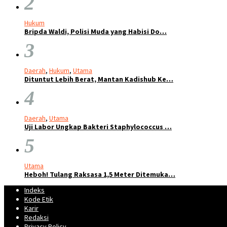
2
Hukum
Bripda Waldi, Polisi Muda yang Habisi Do…
3
Daerah
,
Hukum
,
Utama
Dituntut Lebih Berat, Mantan Kadishub Ke…
4
Daerah
,
Utama
Uji Labor Ungkap Bakteri Staphylococcus …
5
Utama
Heboh! Tulang Raksasa 1,5 Meter Ditemuka…
Indeks
Kode Etik
Karir
Redaksi
Privacy Policy