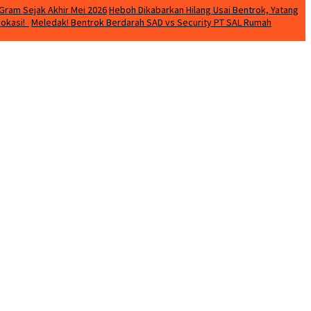
Gram Sejak Akhir Mei 2026
Heboh Dikabarkan Hilang Usai Bentrok, Yatang
vokasi!
Meledak! Bentrok Berdarah SAD vs Security PT SAL Rumah