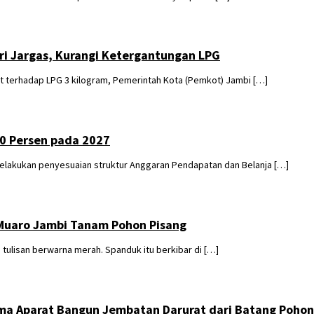
ri Jargas, Kurangi Ketergantungan LPG
terhadap LPG 3 kilogram, Pemerintah Kota (Pemkot) Jambi […]
0 Persen pada 2027
lakukan penyesuaian struktur Anggaran Pendapatan dan Belanja […]
 Muaro Jambi Tanam Pohon Pisang
lisan berwarna merah. Spanduk itu berkibar di […]
ma Aparat Bangun Jembatan Darurat dari Batang Pohon