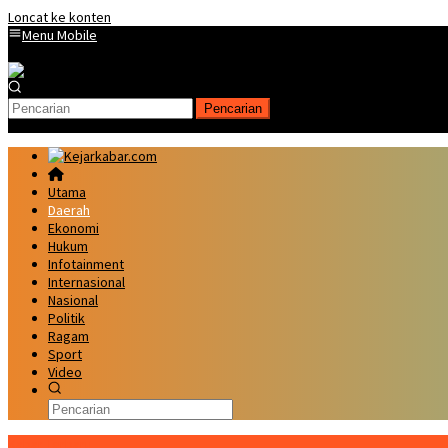
Loncat ke konten
Menu Mobile
Pencarian
Utama
Daerah
Ekonomi
Hukum
Infotainment
Internasional
Nasional
Politik
Ragam
Sport
Video
Kabar Terbaru