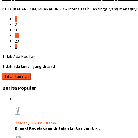
KEJARKABAR.COM, MUARABUNGO – Intensitas hujan tinggi yang mengguyur 
1
2
3
…
23
»
Tidak Ada Pos Lagi.
Tidak ada laman yang di load.
Lihat Lainnya
Berita Populer
1
Daerah
,
Hukum
,
Utama
Braak! Kecelakaan di Jalan Lintas Jambi-…