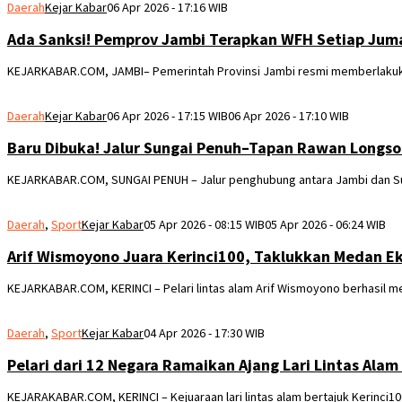
Daerah
Kejar Kabar
06 Apr 2026 - 17:16 WIB
Ada Sanksi! Pemprov Jambi Terapkan WFH Setiap Juma
KEJARKABAR.COM, JAMBI– Pemerintah Provinsi Jambi resmi memberlakuka
Daerah
Kejar Kabar
06 Apr 2026 - 17:15 WIB
06 Apr 2026 - 17:10 WIB
Baru Dibuka! Jalur Sungai Penuh–Tapan Rawan Longsor
KEJARKABAR.COM, SUNGAI PENUH – Jalur penghubung antara Jambi dan Su
Daerah
,
Sport
Kejar Kabar
05 Apr 2026 - 08:15 WIB
05 Apr 2026 - 06:24 WIB
Arif Wismoyono Juara Kerinci100, Taklukkan Medan E
KEJARKABAR.COM, KERINCI – Pelari lintas alam Arif Wismoyono berhasil me
Daerah
,
Sport
Kejar Kabar
04 Apr 2026 - 17:30 WIB
Pelari dari 12 Negara Ramaikan Ajang Lari Lintas Alam
KEJARAKABAR.COM, KERINCI – Kejuaraan lari lintas alam bertajuk Kerinci10