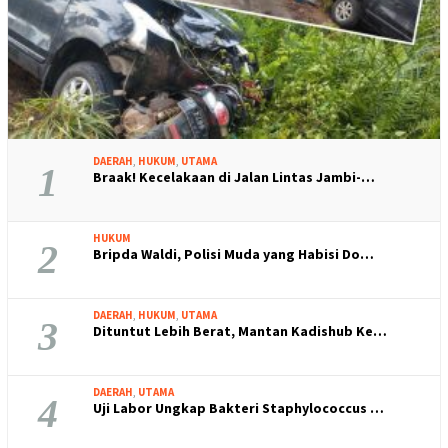
DAERAH
,
HUKUM
,
UTAMA
1
Braak! Kecelakaan di Jalan Lintas Jambi-…
HUKUM
2
Bripda Waldi, Polisi Muda yang Habisi Do…
DAERAH
,
HUKUM
,
UTAMA
3
Dituntut Lebih Berat, Mantan Kadishub Ke…
DAERAH
,
UTAMA
4
Uji Labor Ungkap Bakteri Staphylococcus …