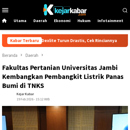
Loncat
Menu
ke
Mobile
konten
Utama
Daerah
Ekonomi
Hukum
Infotainment
ina Dex dan Dexlite Turun Drastis, Cek Rinciannya
Kabar Terbaru
Harga 
Beranda
Daerah
Fakultas Pertanian Universitas Jambi
Kembangkan Pembangkit Listrik Panas
Bumi di TNKS
Kejar Kabar
19 Feb 2026 - 15:12 WIB