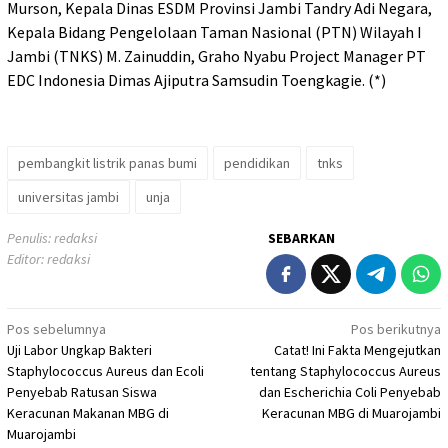
Murson, Kepala Dinas ESDM Provinsi Jambi Tandry Adi Negara,
Kepala Bidang Pengelolaan Taman Nasional (PTN) Wilayah I
Jambi (TNKS) M. Zainuddin, Graho Nyabu Project Manager PT
EDC Indonesia Dimas Ajiputra Samsudin Toengkagie. (*)
pembangkit listrik panas bumi
pendidikan
tnks
universitas jambi
unja
Penulis: redaksi
SEBARKAN
Editor: redaksi
Navigasi
Pos sebelumnya
Pos berikutnya
Uji Labor Ungkap Bakteri
Catat! Ini Fakta Mengejutkan
pos
Staphylococcus Aureus dan Ecoli
tentang Staphylococcus Aureus
Penyebab Ratusan Siswa
dan Escherichia Coli Penyebab
Keracunan Makanan MBG di
Keracunan MBG di Muarojambi
Muarojambi