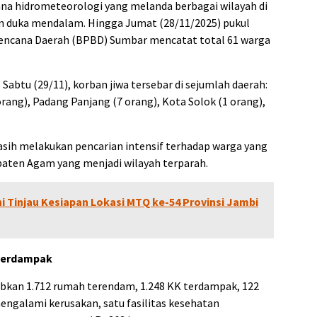
na hidrometeorologi yang melanda berbagai wilayah di
 duka mendalam. Hingga Jumat (28/11/2025) pukul
encana Daerah (BPBD) Sumbar mencatat total 61 warga
 Sabtu (29/11), korban jiwa tersebar di sejumlah daerah:
rang), Padang Panjang (7 orang), Kota Solok (1 orang),
sih melakukan pencarian intensif terhadap warga yang
aten Agam yang menjadi wilayah terparah.
i Tinjau Kesiapan Lokasi MTQ ke-54 Provinsi Jambi
 Terdampak
bkan 1.712 rumah terendam, 1.248 KK terdampak, 122
ngalami kerusakan, satu fasilitas kesehatan