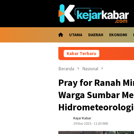
Loncat
ke
konten
UTAMA
DAERAH
EKONOMI
Kabar Terbaru
Kaba
Beranda
Nasional
Pray for Ranah M
Warga Sumbar Men
Hidrometeorologi
Kejar Kabar
29 Nov 2025 - 11:03 WIB