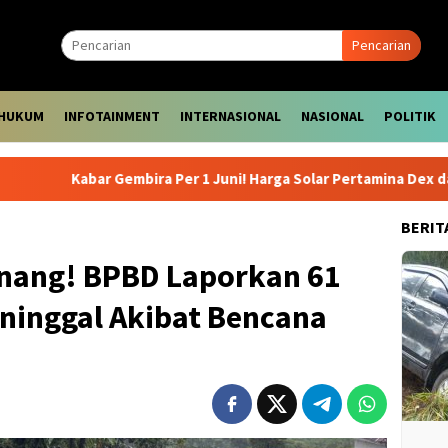
Pencarian
HUKUM
INFOTAINMENT
INTERNASIONAL
NASIONAL
POLITIK
r Gembira Per 1 Juni! Harga Solar Pertamina Dex dan Dexlite Tur
BERIT
inang! BPBD Laporkan 61
inggal Akibat Bencana