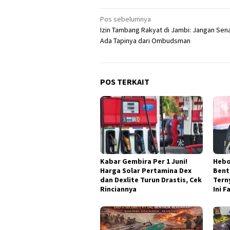
Navigasi
Pos sebelumnya
Izin Tambang Rakyat di Jambi: Jangan Sena
pos
Ada Tapinya dari Ombudsman
POS TERKAIT
Kabar Gembira Per 1 Juni!
Hebo
Harga Solar Pertamina Dex
Bent
dan Dexlite Turun Drastis, Cek
Tern
Rinciannya
Ini 