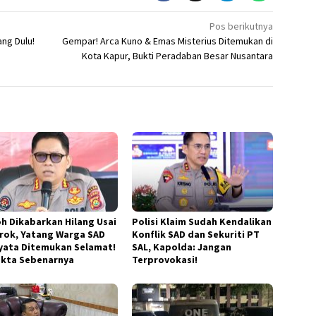
Pos berikutnya
ng Dulu!
Gempar! Arca Kuno & Emas Misterius Ditemukan di
Kota Kapur, Bukti Peradaban Besar Nusantara
h Dikabarkan Hilang Usai
Polisi Klaim Sudah Kendalikan
rok, Yatang Warga SAD
Konflik SAD dan Sekuriti PT
yata Ditemukan Selamat!
SAL, Kapolda: Jangan
Fakta Sebenarnya
Terprovokasi!