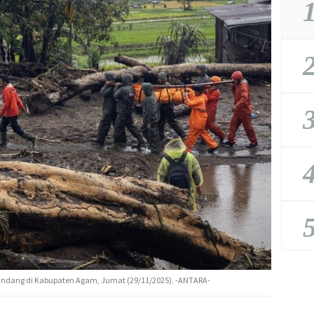
1
2
3
4
5
andang di Kabupaten Agam, Jumat (29/11/2025). -ANTARA-