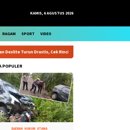
KAMIS, 6 AGUSTUS 2026
RAGAM
SPORT
VIDEO
un Drastis, Cek Rinciannya
Harga Emas Antam Bertahan di 
A POPULER
DAERAH
,
HUKUM
,
UTAMA