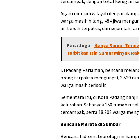
terdampak, dengan total kerugian s
Agam menjadi wilayah dengan dampak
warga masih hilang, 484 jiwa mengun
air bersih terputus, dan sejumlah fas
Baca Juga :
Hanya Sumur Terinve
Terbitkan Izin Sumur Minyak R
Di Padang Pariaman, bencana meland
orang terpaksa mengungsi, 3.530 rum
warga masih terisolir.
Sementara itu, di Kota Padang banj
kelurahan. Sebanyak 150 rumah rusak,
terdampak, serta 18.208 warga meng
Bencana Merata di Sumbar
Bencana hidrometeorologi ini hampir