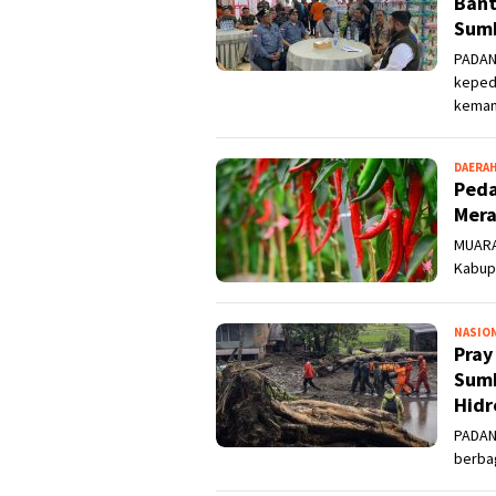
Bant
Sum
PADAN
keped
keman
DAERA
Peda
Mera
MUARA
Kabup
NASIO
Pray
Sumb
Hidr
PADAN
berba