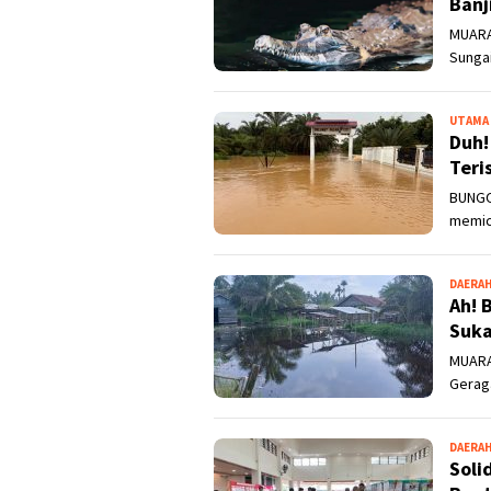
Banj
MUARA
Sunga
UTAMA
Duh!
Teri
BUNGO
memic
DAERA
Ah! 
Suka
MUARA
Geraga
DAERA
Soli