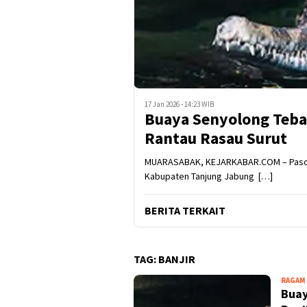
17 Jan 2026 - 14:23 WIB
Buaya Senyolong Tebar
Rantau Rasau Surut
MUARASABAK, KEJARKABAR.COM – Pasca s
Kabupaten Tanjung Jabung […]
BERITA TERKAIT
TAG:
BANJIR
RAGAM
Buay