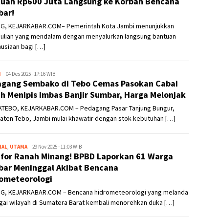
uan Rp600 Juta Langsung ke Korban Bencana
bar!
G, KEJARKABAR.COM– Pemerintah Kota Jambi menunjukkan
ulian yang mendalam dengan menyalurkan langsung bantuan
usiaan bagi […]
H
Kejar
04 Des 2025 - 17:16 WIB
gang Sembako di Tebo Cemas Pasokan Cabai
Kabar
h Menipis Imbas Banjir Sumbar, Harga Melonjak
TEBO, KEJARKABAR.COM – Pedagang Pasar Tanjung Bungur,
aten Tebo, Jambi mulai khawatir dengan stok kebutuhan […]
NAL
,
UTAMA
Kejar
29 Nov 2025 - 11:03 WIB
 for Ranah Minang! BPBD Laporkan 61 Warga
Kabar
ar Meninggal Akibat Bencana
ometeorologi
G, KEJARKABAR.COM – Bencana hidrometeorologi yang melanda
gai wilayah di Sumatera Barat kembali menorehkan duka […]