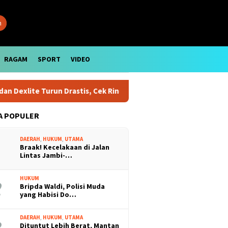
n
RAGAM
SPORT
VIDEO
e Turun Drastis, Cek Rinciannya
Harga Emas Antam Bertah
A POPULER
DAERAH
,
HUKUM
,
UTAMA
Braak! Kecelakaan di Jalan
Lintas Jambi-…
HUKUM
Bripda Waldi, Polisi Muda
yang Habisi Do…
DAERAH
,
HUKUM
,
UTAMA
Dituntut Lebih Berat, Mantan