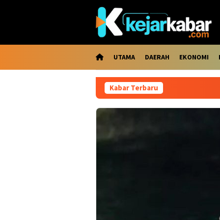
Loncat
ke
konten
UTAMA
DAERAH
EKONOMI
Kabar Terbaru