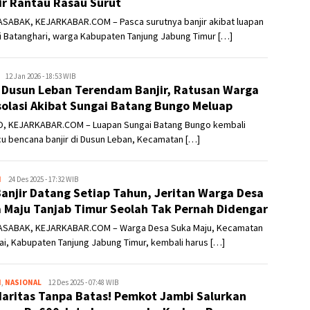
ir Rantau Rasau Surut
SABAK, KEJARKABAR.COM – Pasca surutnya banjir akibat luapan
i Batanghari, warga Kabupaten Tanjung Jabung Timur […]
Kejar
12 Jan 2026 - 18:53 WIB
 Dusun Leban Terendam Banjir, Ratusan Warga
Kabar
solasi Akibat Sungai Batang Bungo Meluap
, KEJARKABAR.COM – Luapan Sungai Batang Bungo kembali
u bencana banjir di Dusun Leban, Kecamatan […]
H
Kejar
24 Des 2025 - 17:32 WIB
Banjir Datang Setiap Tahun, Jeritan Warga Desa
Kabar
 Maju Tanjab Timur Seolah Tak Pernah Didengar
SABAK, KEJARKABAR.COM – Warga Desa Suka Maju, Kecamatan
i, Kabupaten Tanjung Jabung Timur, kembali harus […]
H
,
NASIONAL
Kejar
12 Des 2025 - 07:48 WIB
daritas Tanpa Batas! Pemkot Jambi Salurkan
Kabar