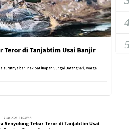
3
4
5
 Teror di Tanjabtim Usai Banjir
urutnya banjir akibat luapan Sungai Batanghari, warga
Kejar
17 Jan 2026 - 14:23 WIB
a Senyolong Tebar Teror di Tanjabtim Usai
Kabar