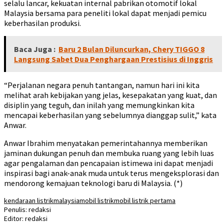
selalu lancar, kekuatan internal pabrikan otomotif lokal
Malaysia bersama para peneliti lokal dapat menjadi pemicu
keberhasilan produksi.
Baca Juga :
Baru 2 Bulan Diluncurkan, Chery TIGGO 8
Langsung Sabet Dua Penghargaan Prestisius di Inggris
“Perjalanan negara penuh tantangan, namun hari ini kita
melihat arah kebijakan yang jelas, kesepakatan yang kuat, dan
disiplin yang teguh, dan inilah yang memungkinkan kita
mencapai keberhasilan yang sebelumnya dianggap sulit,” kata
Anwar.
Anwar Ibrahim menyatakan pemerintahannya memberikan
jaminan dukungan penuh dan membuka ruang yang lebih luas
agar pengalaman dan pencapaian istimewa ini dapat menjadi
inspirasi bagi anak-anak muda untuk terus mengeksplorasi dan
mendorong kemajuan teknologi baru di Malaysia. (*)
kendaraan listrik
malaysia
mobil listrik
mobil listrik pertama
Penulis: redaksi
Editor: redaksi