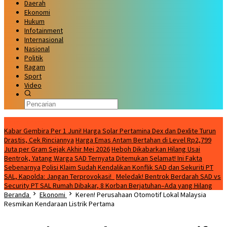
Daerah
Ekonomi
Hukum
Infotainment
Internasional
Nasional
Politik
Ragam
Sport
Video
Kabar Terbaru
Kabar Gembira Per 1 Juni! Harga Solar Pertamina Dex dan Dexlite Turun
Drastis, Cek Rinciannya
Harga Emas Antam Bertahan di Level Rp2,799
Juta per Gram Sejak Akhir Mei 2026
Heboh Dikabarkan Hilang Usai
Bentrok, Yatang Warga SAD Ternyata Ditemukan Selamat! Ini Fakta
Sebenarnya
Polisi Klaim Sudah Kendalikan Konflik SAD dan Sekuriti PT
SAL, Kapolda: Jangan Terprovokasi!
Meledak! Bentrok Berdarah SAD vs
Security PT SAL Rumah Dibakar, 8 Korban Berjatuhan–Ada yang Hilang
Beranda
Ekonomi
Keren! Perusahaan Otomotif Lokal Malaysia
Resmikan Kendaraan Listrik Pertama