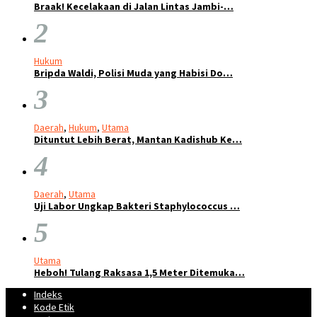
Braak! Kecelakaan di Jalan Lintas Jambi-…
2
Hukum
Bripda Waldi, Polisi Muda yang Habisi Do…
3
Daerah
,
Hukum
,
Utama
Dituntut Lebih Berat, Mantan Kadishub Ke…
4
Daerah
,
Utama
Uji Labor Ungkap Bakteri Staphylococcus …
5
Utama
Heboh! Tulang Raksasa 1,5 Meter Ditemuka…
Indeks
Kode Etik