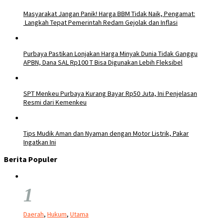
Masyarakat Jangan Panik! Harga BBM Tidak Naik, Pengamat:
Langkah Tepat Pemerintah Redam Gejolak dan Inflasi
Purbaya Pastikan Lonjakan Harga Minyak Dunia Tidak Ganggu
APBN, Dana SAL Rp100 T Bisa Digunakan Lebih Fleksibel
SPT Menkeu Purbaya Kurang Bayar Rp50 Juta, Ini Penjelasan
Resmi dari Kemenkeu
Tips Mudik Aman dan Nyaman dengan Motor Listrik, Pakar
Ingatkan Ini
Berita Populer
1
Daerah
,
Hukum
,
Utama