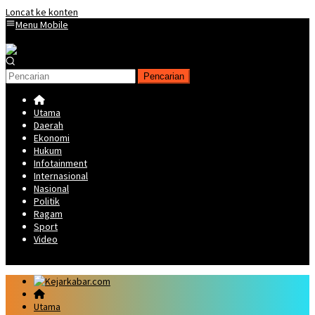
Loncat ke konten
Menu Mobile
Pencarian
Utama
Daerah
Ekonomi
Hukum
Infotainment
Internasional
Nasional
Politik
Ragam
Sport
Video
Utama