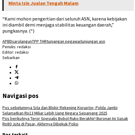
Minta Izin Jualan Tengah Malam
“Kami mohon pengertian dari seluruh ASN, karena kebijakan
ini diambil demi menjaga stabilitas keuangan daerah,”
pungkasnya. (*)
APBD
sarolangun
TPP THR
tunjangan pegawai
tunjungan asn
Penulis: redaksi
Editor: redaksi
Sebarkan
Navigasi pos
Pos sebelumnya
Sita dan Blokir Rekening Koruptor, Polda Jambi
Selamatkan Rp13 Miliar Lebih Uang Negara Sepanjang 2025
Pos berikutnya
Teror Spesialis Bobol Ruko Berakhir! Buronan Ini Gasak
Rp80 Juta di Pasar, Akhirnya Dibekuk Polisi
Pos terkait