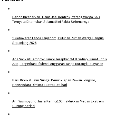
Heboh Dikabarkan Hilang Usai Bentrok, Yatang Warga SAD
Ternyata Ditemukan Selamat! Ini Fakta Sebenarnya
9 Kebakaran Landa Tanjabtim, Puluhan Rumah Warga Hangus
Sepanjang 2026
Ada Sanksi! Pemprov Jambi Terapkan WFH Setiap Jumat untuk
ASN, Targetkan Efisiensi Anggaran Tanpa Kurangi Pelayanan
Baru Dibuka! Jalur Sungai Penuh–Tapan Rawan Longsor,
Pengendara Diminta Ekstra Hati-hati
Arif Wismoyono Juara Kerinci100, Taklukkan Medan Ekstrem
Gunung Kerinci