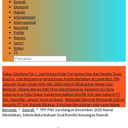
Daerah
Ekonomi
Hukum
Infotainment
Internasional
Nasional
Politik
Ragam
Sport
Video
Kabar Terbaru
Kabar Gembira Per 1 Juni! Harga Solar Pertamina Dex dan Dexlite Turun
Drastis, Cek Rinciannya
Harga Emas Antam Bertahan di Level Rp2,799
Juta per Gram Sejak Akhir Mei 2026
Heboh Dikabarkan Hilang Usai
Bentrok, Yatang Warga SAD Ternyata Ditemukan Selamat! Ini Fakta
Sebenarnya
Polisi Klaim Sudah Kendalikan Konflik SAD dan Sekuriti PT
SAL, Kapolda: Jangan Terprovokasi!
Meledak! Bentrok Berdarah SAD vs
Security PT SAL Rumah Dibakar, 8 Korban Berjatuhan–Ada yang Hilang
Beranda
Daerah
TPP PNS Sarolangun Desember 2025 Ramai
Dikeluhkan, Sekda Buka-bukaan Soal Kondisi Keuangan Daerah