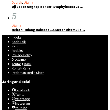
Daerah
,
Utama
Uji Labor Ungkap Bakteri Staphylococcus …
5
Utama
Heboh! Tulang Raksasa 1,5 Meter Ditemuka…
Indeks
Kode Etik
Karir
Redaksi
Privacy Policy
Disclaimer
Tentang Kami
Kontak Kami
Pedoman Media Siber
Jaringan Social
Facebook
Twitter
WhatsApp
Instagram
Youtube