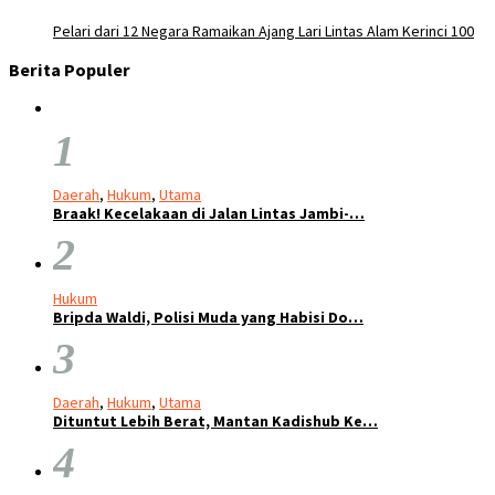
Pelari dari 12 Negara Ramaikan Ajang Lari Lintas Alam Kerinci 100
Berita Populer
1
Daerah
,
Hukum
,
Utama
Braak! Kecelakaan di Jalan Lintas Jambi-…
2
Hukum
Bripda Waldi, Polisi Muda yang Habisi Do…
3
Daerah
,
Hukum
,
Utama
Dituntut Lebih Berat, Mantan Kadishub Ke…
4