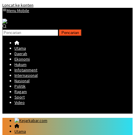
Loncat ke konten
Menu Mobile
Pencarian
Utama
Daerah
Ekonomi
Hukum
Infotainment
Internasional
Nasional
Politik
Ragam
Sport
Video
Utama