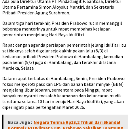
Ada pula Direktur Utama PT Pindad Sigit P. Santosa, Direktur
Utama Pertamina Simon Aloysius Mantiri, dan Sekretaris
Pribadi Presiden Agung Surahman.
Dalam tiga hari terakhir, Presiden Prabowo rutin memanggil
beberapa menterinya untuk rapat membahas kesiapan
pemerintah menjelang Hari Raya Idulfitri.
Rapat dengan agenda persiapan pemerintah jelang Idulfitri itu
setidaknya telah digelar sejak akhir pekan lalu (8/3) di
kediaman pribadi Presiden Prabowo di Hambalang, kemudian
pada Senin (9/3) juga di Hambalang, dan terakhir di Istana
Merdeka, Selasa.
Dalam rapat terbatas di Hambalang, Senin, Presiden Prabowo
fokus menyoroti pasokan LPG dan bahan bakar minyak (BBM)
menjelang libur lebaran, sementara pada Minggu, rapat
banyak menyoroti masalah keamanan dan kelancaran mudik
terutama selama 10 hari menuju Hari Raya Idulfitri, yang akan
diperingati pada pertengahan Maret 2026.
Baca Juga :
Negara Terima Rp13,2 Triliun dari Skandal
Korupsi CPO Wilmar Grup, Prabowo Saksikan Langsung