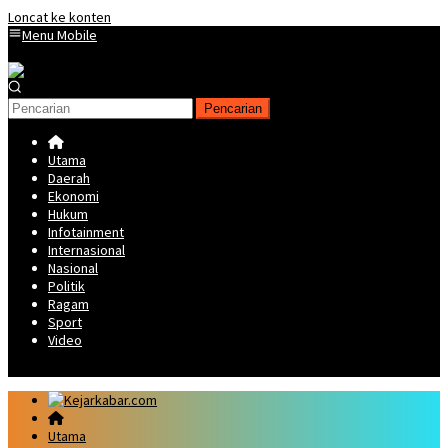
Loncat ke konten
Menu Mobile
Pencarian
Utama
Daerah
Ekonomi
Hukum
Infotainment
Internasional
Nasional
Politik
Ragam
Sport
Video
Utama