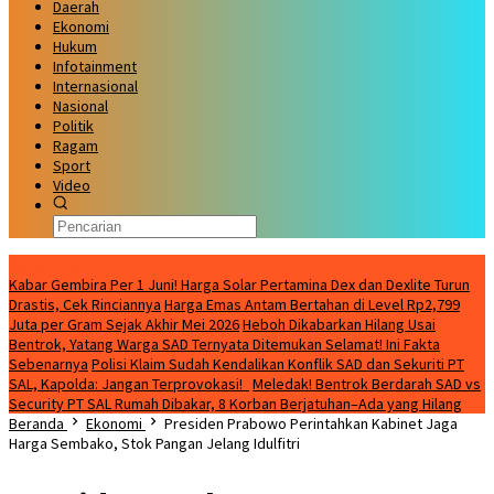
Daerah
Ekonomi
Hukum
Infotainment
Internasional
Nasional
Politik
Ragam
Sport
Video
Kabar Terbaru
Kabar Gembira Per 1 Juni! Harga Solar Pertamina Dex dan Dexlite Turun
Drastis, Cek Rinciannya
Harga Emas Antam Bertahan di Level Rp2,799
Juta per Gram Sejak Akhir Mei 2026
Heboh Dikabarkan Hilang Usai
Bentrok, Yatang Warga SAD Ternyata Ditemukan Selamat! Ini Fakta
Sebenarnya
Polisi Klaim Sudah Kendalikan Konflik SAD dan Sekuriti PT
SAL, Kapolda: Jangan Terprovokasi!
Meledak! Bentrok Berdarah SAD vs
Security PT SAL Rumah Dibakar, 8 Korban Berjatuhan–Ada yang Hilang
Beranda
Ekonomi
Presiden Prabowo Perintahkan Kabinet Jaga
Harga Sembako, Stok Pangan Jelang Idulfitri