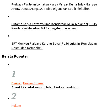
Purbaya Pastikan Lonjakan Harga Minyak Dunia Tidak Ganggu
APBN, Dana SAL Rp100 T Bisa Digunakan Lebih Fleksibel
Hutama Karya Catat Volume Kendaraan Mulai Melandai, 9.315
Kendaraan Melintasi Tol Betung-Tempino-Jambi
SPT Menkeu Purbaya Kurang Bayar Rp50 Juta, Ini Penjelasan
Resmi dari Kemenkeu
Berita Populer
1
Daerah
,
Hukum
,
Utama
Braak! Kecelakaan di Jalan Lintas Jambi-…
2
Hukum