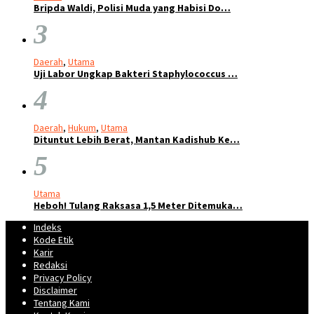
Bripda Waldi, Polisi Muda yang Habisi Do…
3
Daerah
,
Utama
Uji Labor Ungkap Bakteri Staphylococcus …
4
Daerah
,
Hukum
,
Utama
Dituntut Lebih Berat, Mantan Kadishub Ke…
5
Utama
Heboh! Tulang Raksasa 1,5 Meter Ditemuka…
Indeks
Kode Etik
Karir
Redaksi
Privacy Policy
Disclaimer
Tentang Kami