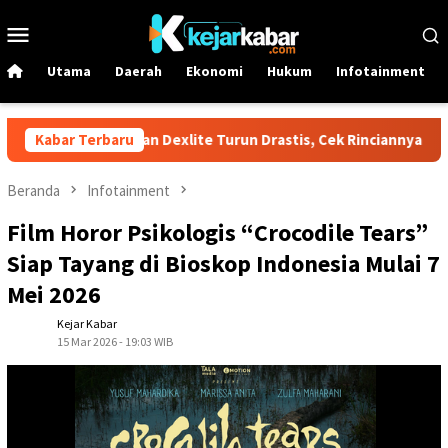
Loncat
Menu
ke
Mobile
konten
Utama
Daerah
Ekonomi
Hukum
Infotainment
amina Dex dan Dexlite Turun Drastis, Cek Rinciannya
Kabar Terbaru
Harg
Beranda
Infotainment
Film Horor Psikologis “Crocodile Tears”
Siap Tayang di Bioskop Indonesia Mulai 7
Mei 2026
Kejar Kabar
15 Mar 2026 - 19:03 WIB