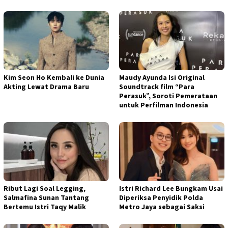
Kim Seon Ho Kembali ke Dunia
Maudy Ayunda Isi Original
Akting Lewat Drama Baru
Soundtrack film “Para
Perasuk”, Soroti Pemerataan
untuk Perfilman Indonesia
Ribut Lagi Soal Legging,
Istri Richard Lee Bungkam Usai
Salmafina Sunan Tantang
Diperiksa Penyidik Polda
Bertemu Istri Taqy Malik
Metro Jaya sebagai Saksi