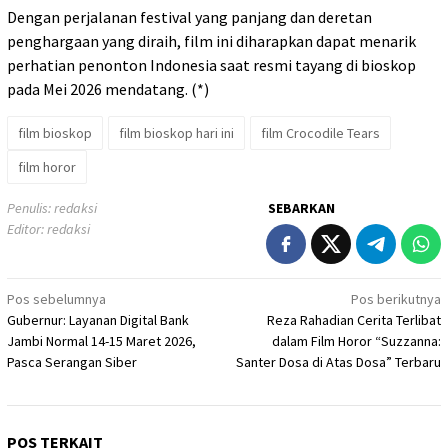
Dengan perjalanan festival yang panjang dan deretan
penghargaan yang diraih, film ini diharapkan dapat menarik
perhatian penonton Indonesia saat resmi tayang di bioskop
pada Mei 2026 mendatang. (*)
film bioskop
film bioskop hari ini
film Crocodile Tears
film horor
Penulis: redaksi
SEBARKAN
Editor: redaksi
Navigasi
Pos sebelumnya
Pos berikutnya
Gubernur: Layanan Digital Bank
Reza Rahadian Cerita Terlibat
pos
Jambi Normal 14-15 Maret 2026,
dalam Film Horor “Suzzanna:
Pasca Serangan Siber
Santer Dosa di Atas Dosa” Terbaru
POS TERKAIT