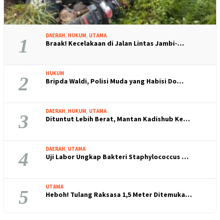
DAERAH
,
HUKUM
,
UTAMA
1
Braak! Kecelakaan di Jalan Lintas Jambi-…
HUKUM
2
Bripda Waldi, Polisi Muda yang Habisi Do…
DAERAH
,
HUKUM
,
UTAMA
3
Dituntut Lebih Berat, Mantan Kadishub Ke…
DAERAH
,
UTAMA
4
Uji Labor Ungkap Bakteri Staphylococcus …
UTAMA
5
Heboh! Tulang Raksasa 1,5 Meter Ditemuka…