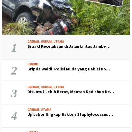
DAERAH
,
HUKUM
,
UTAMA
1
Braak! Kecelakaan di Jalan Lintas Jambi-…
HUKUM
2
Bripda Waldi, Polisi Muda yang Habisi Do…
DAERAH
,
HUKUM
,
UTAMA
3
Dituntut Lebih Berat, Mantan Kadishub Ke…
DAERAH
,
UTAMA
4
Uji Labor Ungkap Bakteri Staphylococcus …