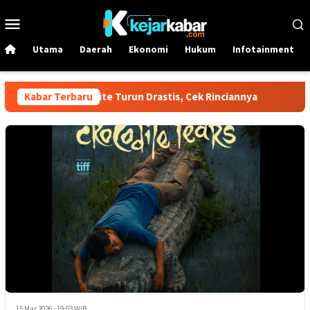
Loncat
Menu
ke
Mobile
konten
Utama
Daerah
Ekonomi
Hukum
Infotainment
ina Dex dan Dexlite Turun Drastis, Cek Rinciannya
Kabar Terbaru
Harga 
15 Mar 2026 - 19:03 WIB