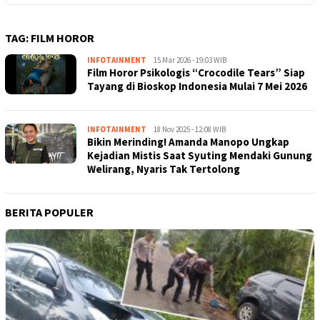
TAG:
FILM HOROR
INFOTAINMENT
Kejar
15 Mar 2026 - 19:03 WIB
Film Horor Psikologis “Crocodile Tears” Siap
Kabar
Tayang di Bioskop Indonesia Mulai 7 Mei 2026
INFOTAINMENT
Kejar
18 Nov 2025 - 12:08 WIB
Bikin Merinding! Amanda Manopo Ungkap
Kabar
Kejadian Mistis Saat Syuting Mendaki Gunung
Welirang, Nyaris Tak Tertolong
BERITA POPULER