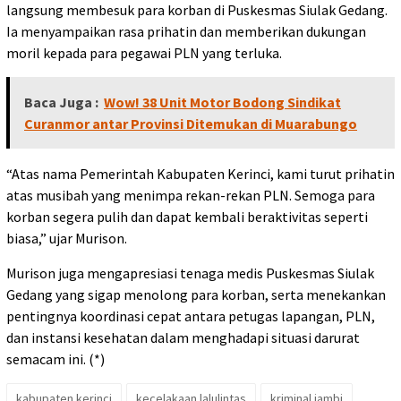
langsung membesuk para korban di Puskesmas Siulak Gedang.
Ia menyampaikan rasa prihatin dan memberikan dukungan
moril kepada para pegawai PLN yang terluka.
Baca Juga :
Wow! 38 Unit Motor Bodong Sindikat
Curanmor antar Provinsi Ditemukan di Muarabungo
“Atas nama Pemerintah Kabupaten Kerinci, kami turut prihatin
atas musibah yang menimpa rekan-rekan PLN. Semoga para
korban segera pulih dan dapat kembali beraktivitas seperti
biasa,” ujar Murison.
Murison juga mengapresiasi tenaga medis Puskesmas Siulak
Gedang yang sigap menolong para korban, serta menekankan
pentingnya koordinasi cepat antara petugas lapangan, PLN,
dan instansi kesehatan dalam menghadapi situasi darurat
semacam ini. (*)
kabupaten kerinci
kecelakaan lalulintas
kriminal jambi