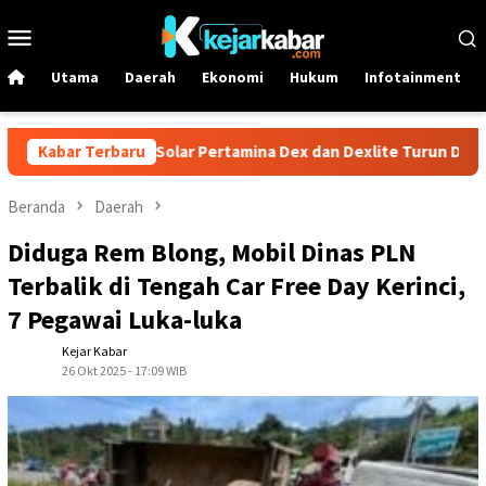
Loncat
Menu
ke
Mobile
konten
Utama
Daerah
Ekonomi
Hukum
Infotainment
 Juni! Harga Solar Pertamina Dex dan Dexlite Turun Drastis, Cek 
Kabar Terbaru
Beranda
Daerah
Diduga Rem Blong, Mobil Dinas PLN
Terbalik di Tengah Car Free Day Kerinci,
7 Pegawai Luka-luka
Kejar Kabar
26 Okt 2025 - 17:09 WIB