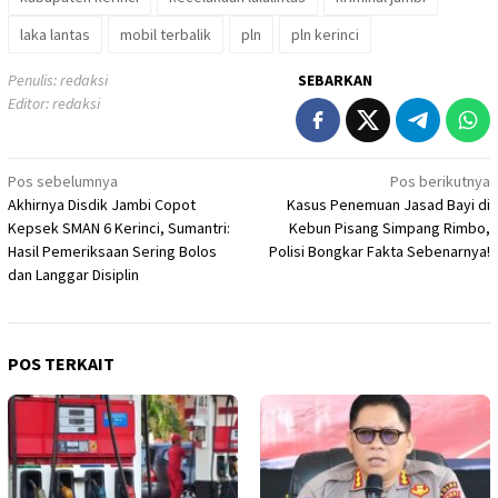
laka lantas
mobil terbalik
pln
pln kerinci
Penulis: redaksi
SEBARKAN
Editor: redaksi
Navigasi
Pos sebelumnya
Pos berikutnya
Akhirnya Disdik Jambi Copot
Kasus Penemuan Jasad Bayi di
pos
Kepsek SMAN 6 Kerinci, Sumantri:
Kebun Pisang Simpang Rimbo,
Hasil Pemeriksaan Sering Bolos
Polisi Bongkar Fakta Sebenarnya!
dan Langgar Disiplin
POS TERKAIT