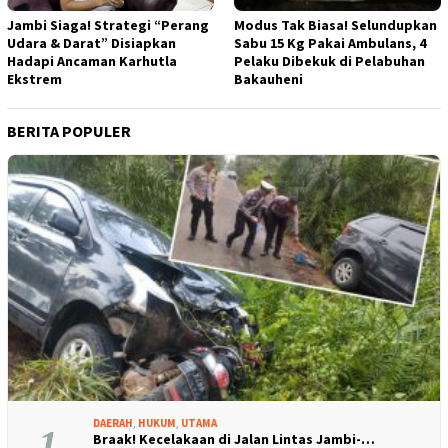
Jambi Siaga! Strategi “Perang
Modus Tak Biasa! Selundupkan
Udara & Darat” Disiapkan
Sabu 15 Kg Pakai Ambulans, 4
Hadapi Ancaman Karhutla
Pelaku Dibekuk di Pelabuhan
Ekstrem
Bakauheni
BERITA POPULER
DAERAH
,
HUKUM
,
UTAMA
1
Braak! Kecelakaan di Jalan Lintas Jambi-…