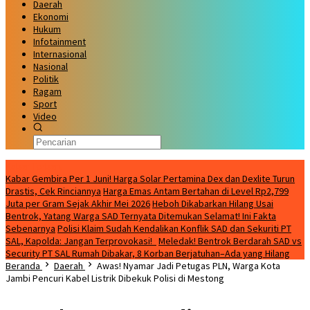
Daerah
Ekonomi
Hukum
Infotainment
Internasional
Nasional
Politik
Ragam
Sport
Video
Kabar Terbaru
Kabar Gembira Per 1 Juni! Harga Solar Pertamina Dex dan Dexlite Turun
Drastis, Cek Rinciannya
Harga Emas Antam Bertahan di Level Rp2,799
Juta per Gram Sejak Akhir Mei 2026
Heboh Dikabarkan Hilang Usai
Bentrok, Yatang Warga SAD Ternyata Ditemukan Selamat! Ini Fakta
Sebenarnya
Polisi Klaim Sudah Kendalikan Konflik SAD dan Sekuriti PT
SAL, Kapolda: Jangan Terprovokasi!
Meledak! Bentrok Berdarah SAD vs
Security PT SAL Rumah Dibakar, 8 Korban Berjatuhan–Ada yang Hilang
Beranda
Daerah
Awas! Nyamar Jadi Petugas PLN, Warga Kota
Jambi Pencuri Kabel Listrik Dibekuk Polisi di Mestong