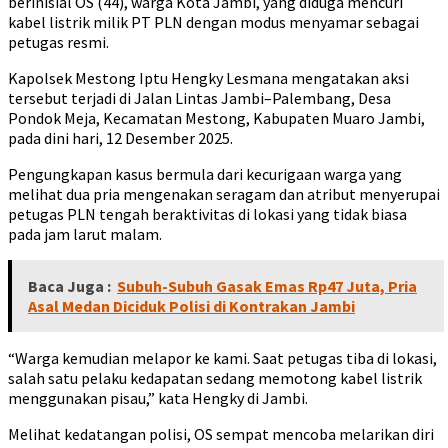
berinisial OS (44), warga Kota Jambi, yang diduga mencuri
kabel listrik milik PT PLN dengan modus menyamar sebagai
petugas resmi.
Kapolsek Mestong Iptu Hengky Lesmana mengatakan aksi
tersebut terjadi di Jalan Lintas Jambi–Palembang, Desa
Pondok Meja, Kecamatan Mestong, Kabupaten Muaro Jambi,
pada dini hari, 12 Desember 2025.
Pengungkapan kasus bermula dari kecurigaan warga yang
melihat dua pria mengenakan seragam dan atribut menyerupai
petugas PLN tengah beraktivitas di lokasi yang tidak biasa
pada jam larut malam.
Baca Juga :
Subuh-Subuh Gasak Emas Rp47 Juta, Pria
Asal Medan Diciduk Polisi di Kontrakan Jambi
“Warga kemudian melapor ke kami. Saat petugas tiba di lokasi,
salah satu pelaku kedapatan sedang memotong kabel listrik
menggunakan pisau,” kata Hengky di Jambi.
Melihat kedatangan polisi, OS sempat mencoba melarikan diri