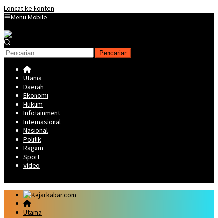
Loncat ke konten
Menu Mobile
Pencarian
Utama
Daerah
Ekonomi
Hukum
Infotainment
Internasional
Nasional
Politik
Ragam
Sport
Video
Utama