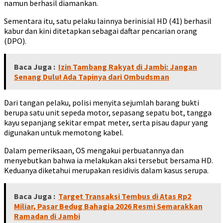
namun berhasil diamankan.
Sementara itu, satu pelaku lainnya berinisial HD (41) berhasil
kabur dan kini ditetapkan sebagai daftar pencarian orang
(DPO).
Baca Juga :
Izin Tambang Rakyat di Jambi: Jangan
Senang Dulu! Ada Tapinya dari Ombudsman
Dari tangan pelaku, polisi menyita sejumlah barang bukti
berupa satu unit sepeda motor, sepasang sepatu bot, tangga
kayu sepanjang sekitar empat meter, serta pisau dapur yang
digunakan untuk memotong kabel.
Dalam pemeriksaan, OS mengakui perbuatannya dan
menyebutkan bahwa ia melakukan aksi tersebut bersama HD.
Keduanya diketahui merupakan residivis dalam kasus serupa.
Baca Juga :
Target Transaksi Tembus di Atas Rp2
Miliar, Pasar Bedug Bahagia 2026 Resmi Semarakkan
Ramadan di Jambi