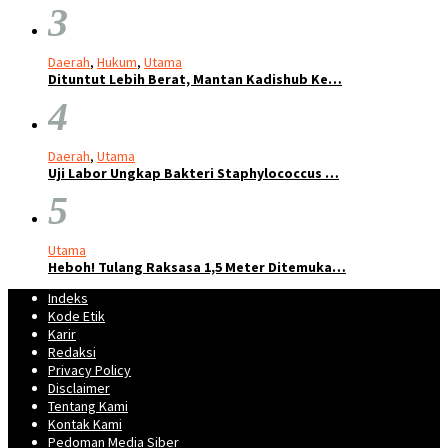
3
Daerah
,
Hukum
,
Utama
Dituntut Lebih Berat, Mantan Kadishub Ke…
4
Daerah
,
Utama
Uji Labor Ungkap Bakteri Staphylococcus …
5
Utama
Heboh! Tulang Raksasa 1,5 Meter Ditemuka…
Indeks
Kode Etik
Karir
Redaksi
Privacy Policy
Disclaimer
Tentang Kami
Kontak Kami
Pedoman Media Siber