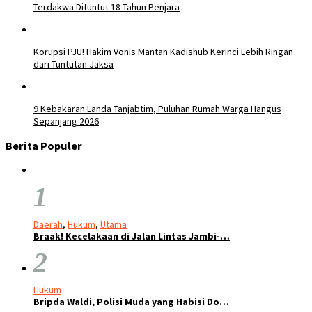
Terdakwa Dituntut 18 Tahun Penjara
Korupsi PJU! Hakim Vonis Mantan Kadishub Kerinci Lebih Ringan
dari Tuntutan Jaksa
9 Kebakaran Landa Tanjabtim, Puluhan Rumah Warga Hangus
Sepanjang 2026
Berita Populer
1
Daerah
,
Hukum
,
Utama
Braak! Kecelakaan di Jalan Lintas Jambi-…
2
Hukum
Bripda Waldi, Polisi Muda yang Habisi Do…