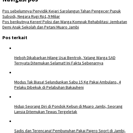
Pos sebelumnya
Penyidik Kejari Sarolangun Tahan Pengecer Pupuk
Subsidi, Negara Rugi Rp1,9 Miliar
Pos berikutnya
Keren! Polisi dan Warga Kompak Rehabilitasi Jembatan
Demi Anak Sekolah dan Petani Muaro Jambi
Pos terkait
Heboh Dikabarkan Hilang Usai Bentrok, Yatang Warga SAD
Ternyata Ditemukan Selamat! Ini Fakta Sebenarnya
Modus Tak Biasa! Selundupkan Sabu 15 Kg Pakai Ambulans, 4
Pelaku Dibekuk di Pelabuhan Bakauheni
Hidup Seorang Diri di Pondok Kebun di Muaro Jambi, Seorang
Lansia Ditemukan Tewas Tergeletak
Sadis dan Terencana! Pembunuhan Pakai Pajero Sport di Jambi,