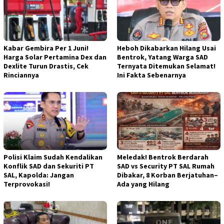
Kabar Gembira Per 1 Juni!
Heboh Dikabarkan Hilang Usai
Harga Solar Pertamina Dex dan
Bentrok, Yatang Warga SAD
Dexlite Turun Drastis, Cek
Ternyata Ditemukan Selamat!
Rinciannya
Ini Fakta Sebenarnya
Polisi Klaim Sudah Kendalikan
Meledak! Bentrok Berdarah
Konflik SAD dan Sekuriti PT
SAD vs Security PT SAL Rumah
SAL, Kapolda: Jangan
Dibakar, 8 Korban Berjatuhan–
Terprovokasi!
Ada yang Hilang