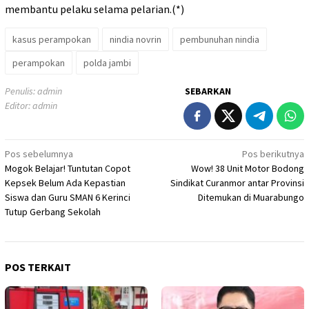
membantu pelaku selama pelarian.(*)
kasus perampokan
nindia novrin
pembunuhan nindia
perampokan
polda jambi
Penulis: admin
SEBARKAN
Editor: admin
Navigasi
Pos sebelumnya
Pos berikutnya
Mogok Belajar! Tuntutan Copot
Wow! 38 Unit Motor Bodong
pos
Kepsek Belum Ada Kepastian
Sindikat Curanmor antar Provinsi
Siswa dan Guru SMAN 6 Kerinci
Ditemukan di Muarabungo
Tutup Gerbang Sekolah
POS TERKAIT