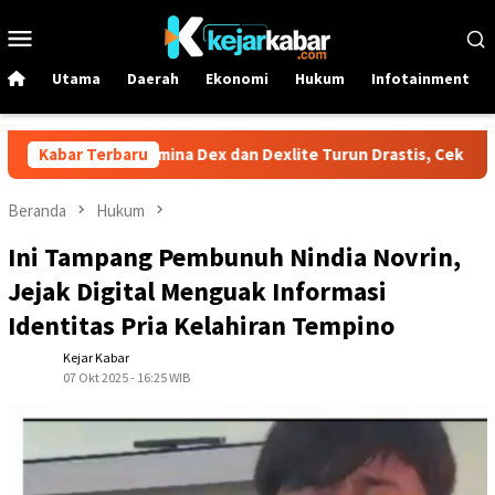
Loncat
Menu
ke
Mobile
konten
Utama
Daerah
Ekonomi
Hukum
Infotainment
 Solar Pertamina Dex dan Dexlite Turun Drastis, Cek Rinciannya
Kabar Terbaru
Beranda
Hukum
Ini Tampang Pembunuh Nindia Novrin,
Jejak Digital Menguak Informasi
Identitas Pria Kelahiran Tempino
Kejar Kabar
07 Okt 2025 - 16:25 WIB