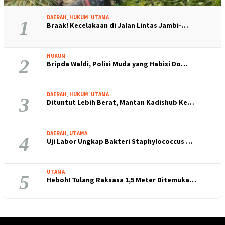
DAERAH
,
HUKUM
,
UTAMA
1
Braak! Kecelakaan di Jalan Lintas Jambi-…
HUKUM
2
Bripda Waldi, Polisi Muda yang Habisi Do…
DAERAH
,
HUKUM
,
UTAMA
3
Dituntut Lebih Berat, Mantan Kadishub Ke…
DAERAH
,
UTAMA
4
Uji Labor Ungkap Bakteri Staphylococcus …
UTAMA
5
Heboh! Tulang Raksasa 1,5 Meter Ditemuka…