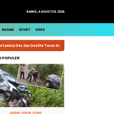
KAMIS, 6 AGUSTUS 2026
RAGAM
SPORT
VIDEO
Dex dan Dexlite Turun Drastis, Cek Rinciannya
Harga Emas
A POPULER
DAERAH
,
HUKUM
,
UTAMA