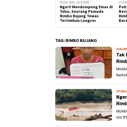
19 Okt 2025 - 16:35 WIB
17 Okt
Ngeri! Mendompeng Emas di
Polr
Tebo, Seorang Pemuda
Resi
Rimbo Bujang Tewas
Rim
Tertimbun Longsor
Bara
TAG:
RIMBO BUJANG
HUKUM
Tak 
Rimb
MUARA
Narko
UTAMA
Nger
Rimb
MUARA
Izin (