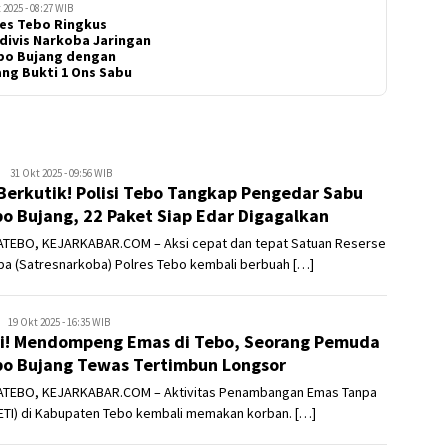
 2025 - 08:27 WIB
es Tebo Ringkus
divis Narkoba Jaringan
bo Bujang dengan
ng Bukti 1 Ons Sabu
Kejar
31 Okt 2025 - 09:56 WIB
Berkutik! Polisi Tebo Tangkap Pengedar Sabu
Kabar
o Bujang, 22 Paket Siap Edar Digagalkan
TEBO, KEJARKABAR.COM – Aksi cepat dan tepat Satuan Reserse
ba (Satresnarkoba) Polres Tebo kembali berbuah […]
Kejar
19 Okt 2025 - 16:35 WIB
i! Mendompeng Emas di Tebo, Seorang Pemuda
Kabar
o Bujang Tewas Tertimbun Longsor
TEBO, KEJARKABAR.COM – Aktivitas Penambangan Emas Tanpa
PETI) di Kabupaten Tebo kembali memakan korban. […]