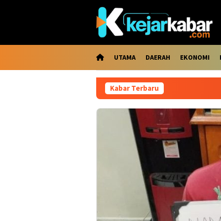
Loncat
ke
konten
UTAMA
DAERAH
EKONOMI
Kabar Terbaru