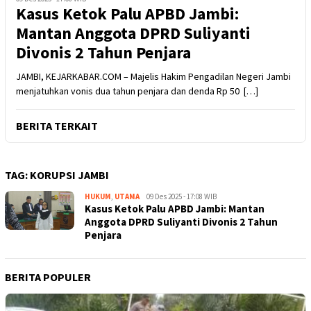
Kasus Ketok Palu APBD Jambi:
Mantan Anggota DPRD Suliyanti
Divonis 2 Tahun Penjara
JAMBI, KEJARKABAR.COM – Majelis Hakim Pengadilan Negeri Jambi
menjatuhkan vonis dua tahun penjara dan denda Rp 50 […]
BERITA TERKAIT
TAG:
KORUPSI JAMBI
HUKUM
,
UTAMA
Kejar
09 Des 2025 - 17:08 WIB
Kasus Ketok Palu APBD Jambi: Mantan
Kabar
Anggota DPRD Suliyanti Divonis 2 Tahun
Penjara
BERITA POPULER