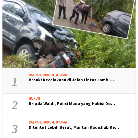
DAERAH
,
HUKUM
,
UTAMA
1
Braak! Kecelakaan di Jalan Lintas Jambi-…
HUKUM
2
Bripda Waldi, Polisi Muda yang Habisi Do…
DAERAH
,
HUKUM
,
UTAMA
3
Dituntut Lebih Berat, Mantan Kadishub Ke…