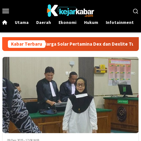
Loncat
Menu
ke
Mobile
konten
Utama
Daerah
Ekonomi
Hukum
Infotainment
bira Per 1 Juni! Harga Solar Pertamina Dex dan Dexlite Turun Dra
Kabar Terbaru
09 Des 2025 - 17:08 WIB