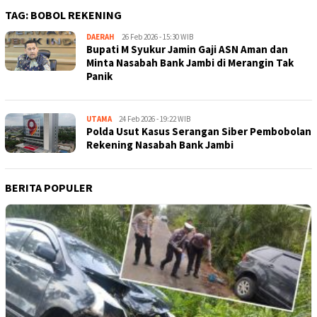
TAG:
BOBOL REKENING
DAERAH
Kejar
26 Feb 2026 - 15:30 WIB
Bupati M Syukur Jamin Gaji ASN Aman dan
Kabar
Minta Nasabah Bank Jambi di Merangin Tak
Panik
UTAMA
Kejar
24 Feb 2026 - 19:22 WIB
Polda Usut Kasus Serangan Siber Pembobolan
Kabar
Rekening Nasabah Bank Jambi
BERITA POPULER