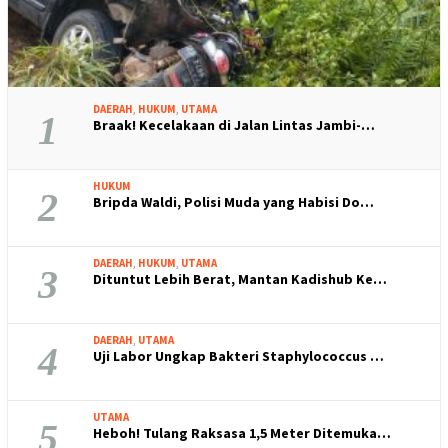
DAERAH
,
HUKUM
,
UTAMA
1
Braak! Kecelakaan di Jalan Lintas Jambi-…
HUKUM
2
Bripda Waldi, Polisi Muda yang Habisi Do…
DAERAH
,
HUKUM
,
UTAMA
3
Dituntut Lebih Berat, Mantan Kadishub Ke…
DAERAH
,
UTAMA
4
Uji Labor Ungkap Bakteri Staphylococcus …
UTAMA
5
Heboh! Tulang Raksasa 1,5 Meter Ditemuka…