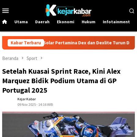
Loncat
Menu
ke
Mobile
konten
Utama
Daerah
Ekonomi
Hukum
Infotainment
r 1 Juni! Harga Solar Pertamina Dex dan Dexlite Turun Drastis, C
Kabar Terbaru
Beranda
Sport
Setelah Kuasai Sprint Race, Kini Alex
Marquez Bidik Podium Utama di GP
Portugal 2025
Kejar Kabar
09 Nov 2025 - 14:16 WIB