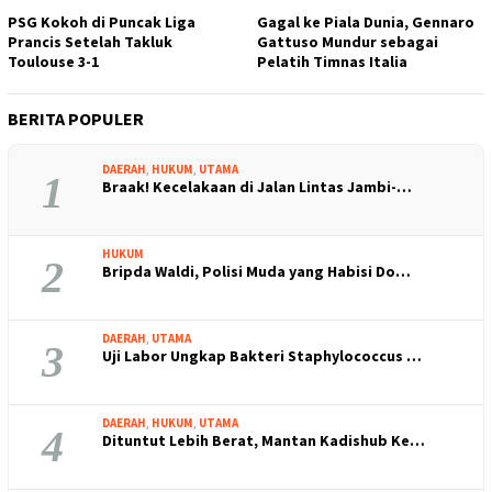
PSG Kokoh di Puncak Liga
Gagal ke Piala Dunia, Gennaro
Prancis Setelah Takluk
Gattuso Mundur sebagai
Toulouse 3-1
Pelatih Timnas Italia
BERITA POPULER
DAERAH
,
HUKUM
,
UTAMA
1
Braak! Kecelakaan di Jalan Lintas Jambi-…
HUKUM
2
Bripda Waldi, Polisi Muda yang Habisi Do…
DAERAH
,
UTAMA
3
Uji Labor Ungkap Bakteri Staphylococcus …
DAERAH
,
HUKUM
,
UTAMA
4
Dituntut Lebih Berat, Mantan Kadishub Ke…