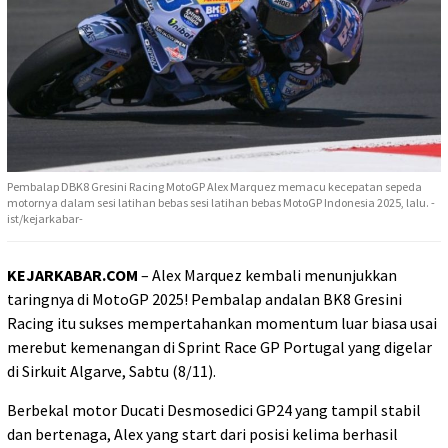
Pembalap DBK8 Gresini Racing MotoGP Alex Marquez memacu kecepatan sepeda
motornya dalam sesi latihan bebas sesi latihan bebas MotoGP Indonesia 2025, lalu. -
ist/kejarkabar-
KEJARKABAR.COM
– Alex Marquez kembali menunjukkan
taringnya di MotoGP 2025! Pembalap andalan BK8 Gresini
Racing itu sukses mempertahankan momentum luar biasa usai
merebut kemenangan di Sprint Race GP Portugal yang digelar
di Sirkuit Algarve, Sabtu (8/11).
Berbekal motor Ducati Desmosedici GP24 yang tampil stabil
dan bertenaga, Alex yang start dari posisi kelima berhasil