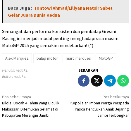
Baca Juga :
Tontowi Ahmad/Liliyana Natsir Sabet
Gelar Juara Dunia Kedua
Semangat dan performa konsisten dua pembalap Gresini
Racing ini menjadi modal penting menghadapi sisa musim
MotoGP 2025 yang semakin mendebarkan! (*)
Alex Marquez
balap motor
marc marques
MotoGP
Penulis: redaksi
SEBARKAN
Editor: redaksi
Navigasi
Pos sebelumnya
Pos berikutnya
Bilqis, Bocah 4 Tahun yang Diculik
Kepolisian Imbau Warga Waspada
pos
Makassar, Ditemukan Selamat di
Pasca Penculikan Anak Jejaring
Kabupaten Merangin Jambi
Jambi Terbongkar