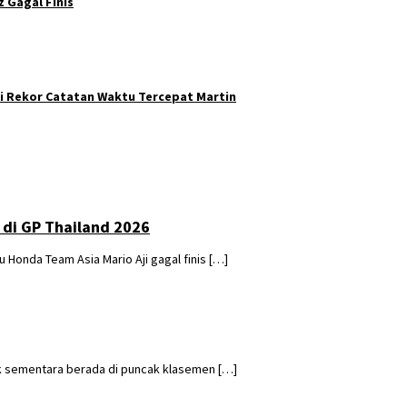
 Gagal Finis
ui Rekor Catatan Waktu Tercepat Martin
t di GP Thailand 2026
nda Team Asia Mario Aji gagal finis […]
 sementara berada di puncak klasemen […]