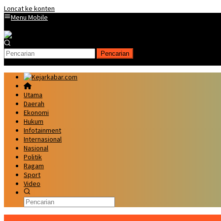
Loncat ke konten
Menu Mobile
Pencarian
Utama
Daerah
Ekonomi
Hukum
Infotainment
Internasional
Nasional
Politik
Ragam
Sport
Video
Kabar Terbaru