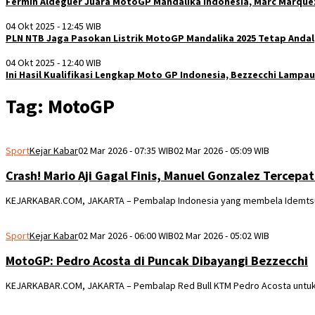
Fermin Aldeguer Juara MotoGP Mandalika Indonesia, Marc Marquez
04 Okt 2025 - 12:45 WIB
PLN NTB Jaga Pasokan Listrik MotoGP Mandalika 2025 Tetap Andal
04 Okt 2025 - 12:40 WIB
Ini Hasil Kualifikasi Lengkap Moto GP Indonesia, Bezzecchi Lampa
Tag:
MotoGP
Sport
Kejar Kabar
02 Mar 2026 - 07:35 WIB
02 Mar 2026 - 05:09 WIB
Crash! Mario Aji Gagal Finis, Manuel Gonzalez Tercepa
KEJARKABAR.COM, JAKARTA – Pembalap Indonesia yang membela Idemtsu Ho
Sport
Kejar Kabar
02 Mar 2026 - 06:00 WIB
02 Mar 2026 - 05:02 WIB
MotoGP: Pedro Acosta di Puncak Dibayangi Bezzecchi
KEJARKABAR.COM, JAKARTA – Pembalap Red Bull KTM Pedro Acosta untuk