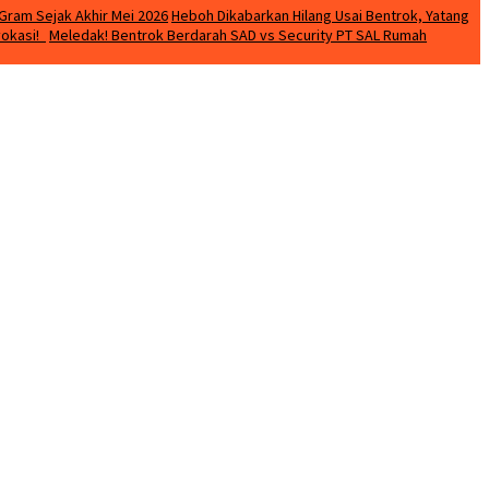
Gram Sejak Akhir Mei 2026
Heboh Dikabarkan Hilang Usai Bentrok, Yatang
vokasi!
Meledak! Bentrok Berdarah SAD vs Security PT SAL Rumah