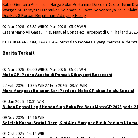
Kabar Gembira Per 1 Juni! Harga Solar Pertamina Dex dan Dexlite Turun Dra
Warga SAD Ternyata Ditemukan Selamat! Ini Fakta Sebenarnya
Polisi Klai
Dibakar, 8 Korban Berjatuhan–Ada yang Hilang
02 Mar 2026 - 07:35 WIB
02 Mar 2026 - 05:09 WIB
Crash! Mario Aji Gagal Finis, Manuel Gonzalez Tercepat di GP Thailand 2026
KEJARKABAR.COM, JAKARTA – Pembalap Indonesia yang membela Idemtsu Ho
Berita Terkait
02 Mar 2026 - 06:00 WIB
02 Mar 2026 - 05:02 WIB
MotoGP: Pedro Acosta di Puncak Dibayangi Bezzecchi
27 Feb 2026 - 10:35 WIB
27 Feb 2026 - 09:51 WIB
Marc Marquez: Balapan Seri Perdana MotoGP akan Selalu Spesial
03 Jan 2026 - 18:31 WIB
Bukan Repsol Lagi! Honda Siap Buka Era Baru MotoGP 2026 pada 2 
09 Nov 2025 - 14:16 WIB
Setelah Kuasai Sprint Race, Kini Alex Marquez Bidik Podium Utama
05 Okt 2025 - 16:14 WIB