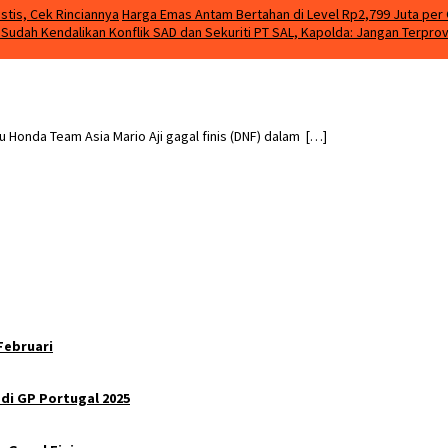
stis, Cek Rinciannya
Harga Emas Antam Bertahan di Level Rp2,799 Juta per 
m Sudah Kendalikan Konflik SAD dan Sekuriti PT SAL, Kapolda: Jangan Terpro
nda Team Asia Mario Aji gagal finis (DNF) dalam […]
Februari
 di GP Portugal 2025