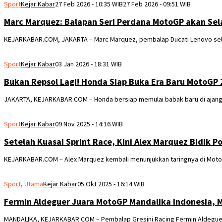
Sport
Kejar Kabar
27 Feb 2026 - 10:35 WIB
27 Feb 2026 - 09:51 WIB
Marc Marquez: Balapan Seri Perdana MotoGP akan Sela
KEJARKABAR.COM, JAKARTA – Marc Marquez, pembalap Ducati Lenovo selal
Sport
Kejar Kabar
03 Jan 2026 - 18:31 WIB
Bukan Repsol Lagi! Honda Siap Buka Era Baru MotoGP 
JAKARTA, KEJARKABAR.COM – Honda bersiap memulai babak baru di ajang
Sport
Kejar Kabar
09 Nov 2025 - 14:16 WIB
Setelah Kuasai Sprint Race, Kini Alex Marquez Bidik 
KEJARKABAR.COM – Alex Marquez kembali menunjukkan taringnya di MotoG
Sport
,
Utama
Kejar Kabar
05 Okt 2025 - 16:14 WIB
Fermin Aldeguer Juara MotoGP Mandalika Indonesia, M
MANDALIKA, KEJARKABAR.COM – Pembalap Gresini Racing Fermin Aldeguer