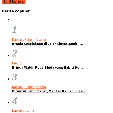
Lihat Lainnya
Berita Populer
1
Daerah
,
Hukum
,
Utama
Braak! Kecelakaan di Jalan Lintas Jambi-…
2
Hukum
Bripda Waldi, Polisi Muda yang Habisi Do…
3
Daerah
,
Hukum
,
Utama
Dituntut Lebih Berat, Mantan Kadishub Ke…
4
Daerah
,
Utama