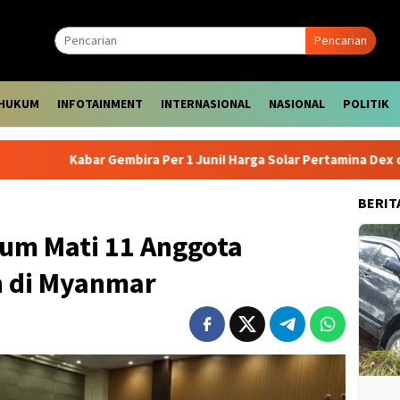
Pencarian
HUKUM
INFOTAINMENT
INTERNASIONAL
NASIONAL
POLITIK
 Gembira Per 1 Juni! Harga Solar Pertamina Dex dan Dexlite Turun
BERIT
um Mati 11 Anggota
n di Myanmar