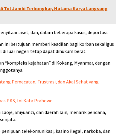
i di Tol Jambi Terbongkar, Hutama Karya Langsung
enyitaan aset, dan, dalam beberapa kasus, deportasi.
ini bertujuan memberi keadilan bagi korban sekaligus
di luar negeri tetap dapat dihukum berat.
un “kompleks kejahatan” di Kokang, Myanmar, dengan
nggotanya.
tang Pemecatan, Frustrasi, dan Akal Sehat yang
nas PKS, Ini Kata Prabowo
Laoje, Shiyuanzi, dan daerah lain, menarik pendana,
senjata.
penipuan telekomunikasi, kasino ilegal, narkoba, dan