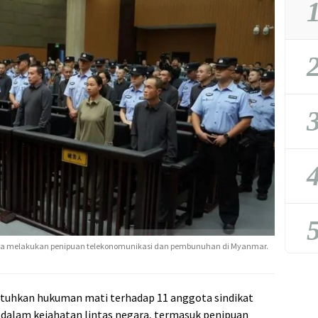
1
2
3
4
5
ena melakukan penipuan telekonomunikasi dan pembunuhan di Myanmar.
atuhkan hukuman mati terhadap 11 anggota sindikat
t dalam kejahatan lintas negara, termasuk penipuan