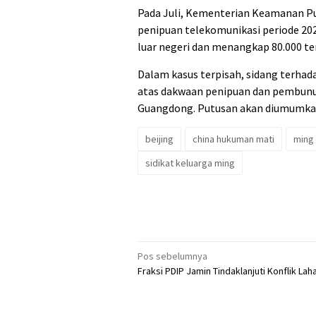
Pada Juli, Kementerian Keamanan Pu
penipuan telekomunikasi periode 20
luar negeri dan menangkap 80.000 te
Dalam kasus terpisah, sidang terhada
atas dakwaan penipuan dan pembunu
Guangdong. Putusan akan diumumkan
beijing
china hukuman mati
ming
sidikat keluarga ming
Navigasi
Pos sebelumnya
Fraksi PDIP Jamin Tindaklanjuti Konflik Lah
pos