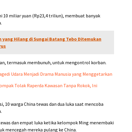
i 10 miliar yuan (Rp23,4 triliun), membuat banyak
.
un yang Hilang di Sungai Batang Tebo Ditemukan
rus
an, termasuk membunuh, untuk mengontrol korban.
Tragedi Udara Menjadi Drama Manusia yang Menggetarkan
Kompak Tolak Raperda Kawasan Tanpa Rokok, Ini
i, 10 warga China tewas dan dua luka saat mencoba
.
 tewas dan empat luka ketika kelompok Ming menembaki
uk mencegah mereka pulang ke China.