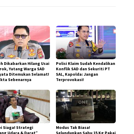
h Dikabarkan Hilang Usai
Polisi Klaim Sudah Kendalikan
rok, Yatang Warga SAD
Konflik SAD dan Sekuriti PT
yata Ditemukan Selamat!
SAL, Kapolda: Jangan
Fakta Sebenarnya
Terprovokasi!
i Siaga! Strategi
Modus Tak Biasa!
ang Udara & Darat”
Selundupkan Sabu 15 Kg Pakai