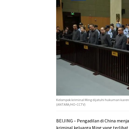
Kelompok kriminal Ming dijatuhi hukuman kar
(ANTARA/HO-CCTV)
BEIJING – Pengadilan di China menj
kriminal keluarga Ming yang terliba