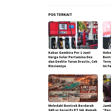
POS TERKAIT
Kabar Gembira Per 1 Juni!
Hebo
Harga Solar Pertamina Dex
Bent
dan Dexlite Turun Drastis, Cek
Tern
Rinciannya
Ini 
Meledak! Bentrok Berdarah
Jamb
SAD vs Security PT SAL Rumah
“Per