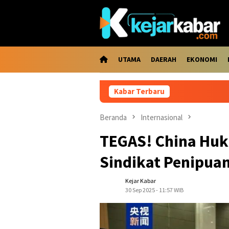
Loncat
ke
konten
UTAMA
DAERAH
EKONOMI
Kabar Terbaru
Kabar
Beranda
Internasional
TEGAS! China Huk
Sindikat Penipua
Kejar Kabar
30 Sep 2025 - 11:57 WIB