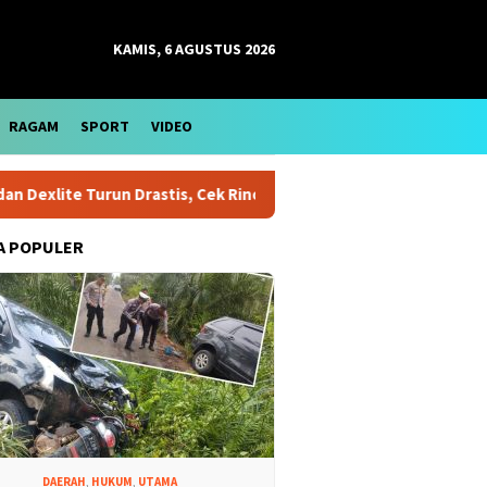
KAMIS, 6 AGUSTUS 2026
RAGAM
SPORT
VIDEO
 Drastis, Cek Rinciannya
Harga Emas Antam Bertahan di Le
A POPULER
DAERAH
,
HUKUM
,
UTAMA