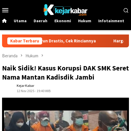
Loncat
Menu
ke
Mobile
konten
Utama
Daerah
Ekonomi
Hukum
Infotainment
 Dexlite Turun Drastis, Cek Rinciannya
Kabar Terbaru
Harga Emas Antam 
Beranda
Hukum
Naik Sidik! Kasus Korupsi DAK SMK Seret
Nama Mantan Kadisdik Jambi
Kejar Kabar
12 Nov 2025 - 19:40 WIB