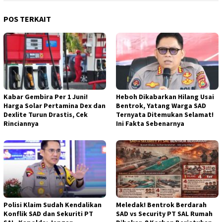
POS TERKAIT
Kabar Gembira Per 1 Juni!
Heboh Dikabarkan Hilang Usai
Harga Solar Pertamina Dex dan
Bentrok, Yatang Warga SAD
Dexlite Turun Drastis, Cek
Ternyata Ditemukan Selamat!
Rinciannya
Ini Fakta Sebenarnya
Polisi Klaim Sudah Kendalikan
Meledak! Bentrok Berdarah
Konflik SAD dan Sekuriti PT
SAD vs Security PT SAL Rumah