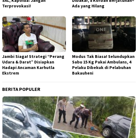
SAL, Kapolda: Jangan
Dibakar, 8 Korban Berjatuhan–
Terprovokasi!
Ada yang Hilang
Jambi Siaga! Strategi “Perang
Modus Tak Biasa! Selundupkan
Udara & Darat” Disiapkan
Sabu 15 Kg Pakai Ambulans, 4
Hadapi Ancaman Karhutla
Pelaku Dibekuk di Pelabuhan
Ekstrem
Bakauheni
BERITA POPULER