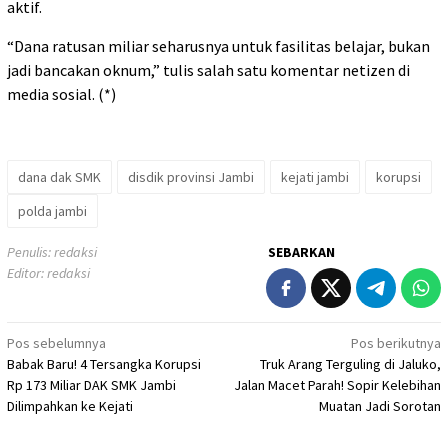
aktif.
“Dana ratusan miliar seharusnya untuk fasilitas belajar, bukan
jadi bancakan oknum,” tulis salah satu komentar netizen di
media sosial. (*)
dana dak SMK
disdik provinsi Jambi
kejati jambi
korupsi
polda jambi
Penulis: redaksi
SEBARKAN
Editor: redaksi
Navigasi
Pos sebelumnya
Pos berikutnya
Babak Baru! 4 Tersangka Korupsi
Truk Arang Terguling di Jaluko,
pos
Rp 173 Miliar DAK SMK Jambi
Jalan Macet Parah! Sopir Kelebihan
Dilimpahkan ke Kejati
Muatan Jadi Sorotan