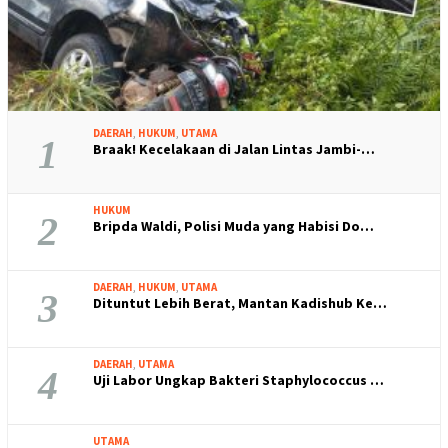
DAERAH
,
HUKUM
,
UTAMA
1
Braak! Kecelakaan di Jalan Lintas Jambi-…
HUKUM
2
Bripda Waldi, Polisi Muda yang Habisi Do…
DAERAH
,
HUKUM
,
UTAMA
3
Dituntut Lebih Berat, Mantan Kadishub Ke…
DAERAH
,
UTAMA
4
Uji Labor Ungkap Bakteri Staphylococcus …
UTAMA