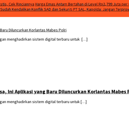
stis, Cek Rinciannya
Harga Emas Antam Bertahan di Level Rp2,799 Juta per 
m Sudah Kendalikan Konflik SAD dan Sekuriti PT SAL, Kapolda: Jangan Terpro
Baru Diluncurkan Korlantas Mabes Polri
gan menghadirkan sistem digital terbaru untuk […]
, Ini Aplikasi yang Baru Diluncurkan Korlantas Mabes P
gan menghadirkan sistem digital terbaru untuk […]