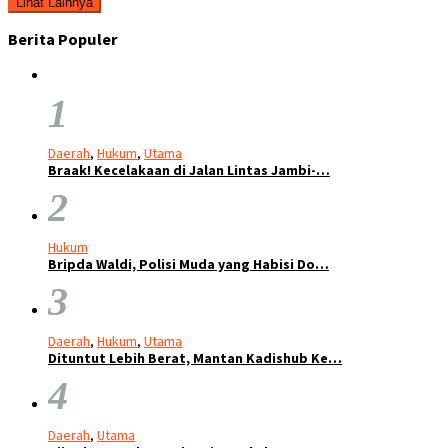
Lihat Lainnya
Berita Populer
1
Daerah
,
Hukum
,
Utama
Braak! Kecelakaan di Jalan Lintas Jambi-…
2
Hukum
Bripda Waldi, Polisi Muda yang Habisi Do…
3
Daerah
,
Hukum
,
Utama
Dituntut Lebih Berat, Mantan Kadishub Ke…
4
Daerah
,
Utama