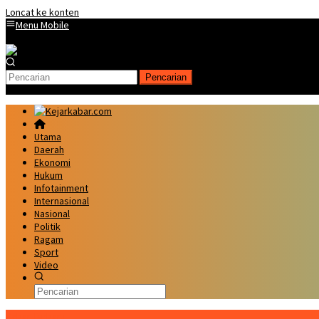
Loncat ke konten
Menu Mobile
Pencarian
Utama
Daerah
Ekonomi
Hukum
Infotainment
Internasional
Nasional
Politik
Ragam
Sport
Video
Kabar Terbaru