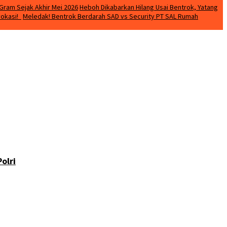
Gram Sejak Akhir Mei 2026
Heboh Dikabarkan Hilang Usai Bentrok, Yatang
vokasi!
Meledak! Bentrok Berdarah SAD vs Security PT SAL Rumah
olri