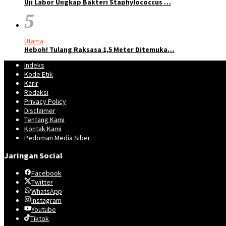
Uji Labor Ungkap Bakteri Staphylococcus …
5
Utama
Heboh! Tulang Raksasa 1,5 Meter Ditemuka…
Indeks
Kode Etik
Karir
Redaksi
Privacy Policy
Disclaimer
Tentang Kami
Kontak Kami
Pedoman Media Siber
Jaringan Social
Facebook
Twitter
WhatsApp
Instagram
Youtube
Tiktok