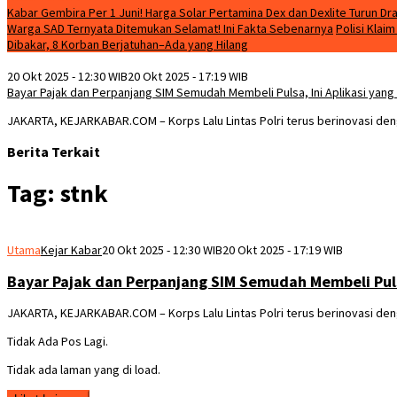
Kabar Gembira Per 1 Juni! Harga Solar Pertamina Dex dan Dexlite Turun Dra
Warga SAD Ternyata Ditemukan Selamat! Ini Fakta Sebenarnya
Polisi Klai
Dibakar, 8 Korban Berjatuhan–Ada yang Hilang
20 Okt 2025 - 12:30 WIB
20 Okt 2025 - 17:19 WIB
Bayar Pajak dan Perpanjang SIM Semudah Membeli Pulsa, Ini Aplikasi yang 
JAKARTA, KEJARKABAR.COM – Korps Lalu Lintas Polri terus berinovasi den
Berita Terkait
Tag:
stnk
Utama
Kejar Kabar
20 Okt 2025 - 12:30 WIB
20 Okt 2025 - 17:19 WIB
Bayar Pajak dan Perpanjang SIM Semudah Membeli Pulsa
JAKARTA, KEJARKABAR.COM – Korps Lalu Lintas Polri terus berinovasi den
Tidak Ada Pos Lagi.
Tidak ada laman yang di load.