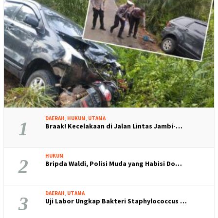
DAERAH
,
HUKUM
,
UTAMA
1
Braak! Kecelakaan di Jalan Lintas Jambi-…
HUKUM
2
Bripda Waldi, Polisi Muda yang Habisi Do…
DAERAH
,
UTAMA
3
Uji Labor Ungkap Bakteri Staphylococcus …