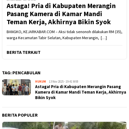
Astaga! Pria di Kabupaten Merangin
Pasang Kamera di Kamar Mandi
Teman Kerja, Akhirnya Bikin Syok
BANGKO, KEJARKABAR.COM – Aksi tidak senonoh dilakukan RM (35),
warga Kecamatan Tabir Selatan, Kabupaten Merangin, […]
BERITA TERKAIT
TAG:
PENCABULAN
HUKUM
Kejar
13 Nov 2025 - 19:41 WIB
Astaga! Pria di Kabupaten Merangin Pasang
Kabar
Kamera di Kamar Mandi Teman Kerja, Akhirnya
Bikin Syok
BERITA POPULER