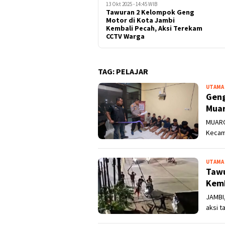
13 Okt 2025 - 14:45 WIB
Tawuran 2 Kelompok Geng
Motor di Kota Jambi
Kembali Pecah, Aksi Terekam
CCTV Warga
TAG:
PELAJAR
UTAMA
Geng
Muar
MUARO
Kecama
UTAMA
Tawu
Kemb
JAMBI
aksi 