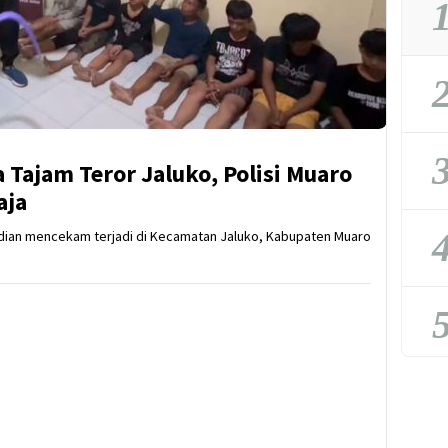
1
2
3
 Tajam Teror Jaluko, Polisi Muaro
aja
4
an mencekam terjadi di Kecamatan Jaluko, Kabupaten Muaro
5