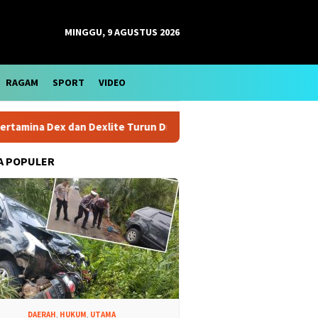
MINGGU, 9 AGUSTUS 2026
RAGAM
SPORT
VIDEO
a Dex dan Dexlite Turun Drastis, Cek Rinciannya
Harga Em
A POPULER
DAERAH
,
HUKUM
,
UTAMA