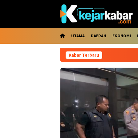
Loncat
ke
konten
UTAMA
DAERAH
EKONOMI
Kabar Terbaru