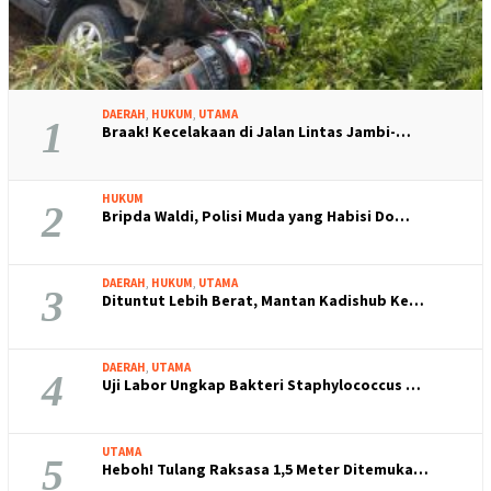
DAERAH
,
HUKUM
,
UTAMA
1
Braak! Kecelakaan di Jalan Lintas Jambi-…
HUKUM
2
Bripda Waldi, Polisi Muda yang Habisi Do…
DAERAH
,
HUKUM
,
UTAMA
3
Dituntut Lebih Berat, Mantan Kadishub Ke…
DAERAH
,
UTAMA
4
Uji Labor Ungkap Bakteri Staphylococcus …
UTAMA
5
Heboh! Tulang Raksasa 1,5 Meter Ditemuka…