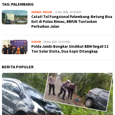
TAG:
PALEMBANG
DAERAH
,
RAGAM
Kejar
15 Mar 2026 - 19:30 WIB
Catat! Tol Fungsional Palembang-Betung Bisa
Kabar
Exit di Pulau Rimau, BBPJN Tuntaskan
Perbaikan Jalan
HUKUM
Kejar
04 Nov 2025 - 15:53 WIB
Polda Jambi Bongkar Sindikat BBM Ilegal! 32
Kabar
Ton Solar Disita, Dua Sopir Ditangkap
BERITA POPULER