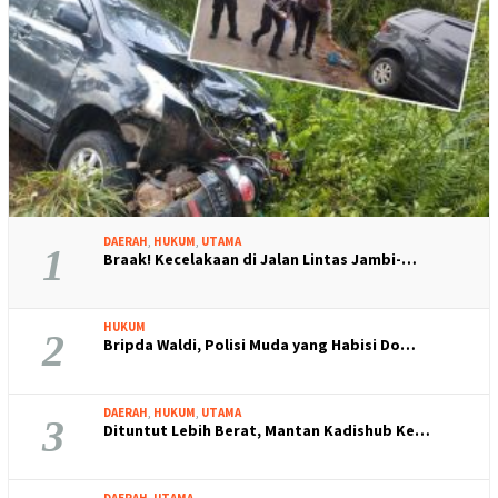
DAERAH
,
HUKUM
,
UTAMA
1
Braak! Kecelakaan di Jalan Lintas Jambi-…
HUKUM
2
Bripda Waldi, Polisi Muda yang Habisi Do…
DAERAH
,
HUKUM
,
UTAMA
3
Dituntut Lebih Berat, Mantan Kadishub Ke…
DAERAH
,
UTAMA