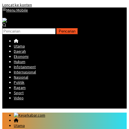
Loncat ke konten
Menu Mobile
Pencarian
Utama
Daerah
Ekonomi
Hukum
Infotainment
Internasional
Nasional
Politik
Ragam
Sport
Video
Utama