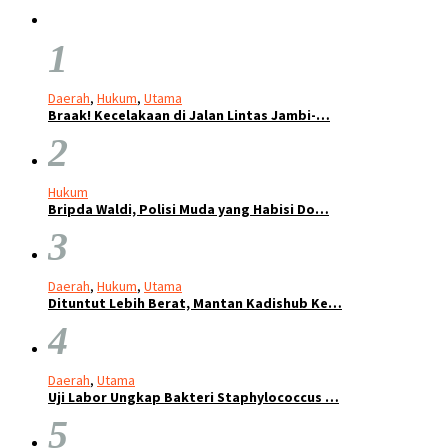
1
Daerah
,
Hukum
,
Utama
Braak! Kecelakaan di Jalan Lintas Jambi-…
2
Hukum
Bripda Waldi, Polisi Muda yang Habisi Do…
3
Daerah
,
Hukum
,
Utama
Dituntut Lebih Berat, Mantan Kadishub Ke…
4
Daerah
,
Utama
Uji Labor Ungkap Bakteri Staphylococcus …
5