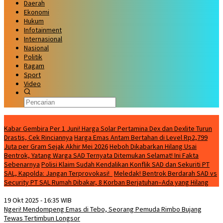
Daerah
Ekonomi
Hukum
Infotainment
Internasional
Nasional
Politik
Ragam
Sport
Video
Kabar Terbaru
Kabar Gembira Per 1 Juni! Harga Solar Pertamina Dex dan Dexlite Turun
Drastis, Cek Rinciannya
Harga Emas Antam Bertahan di Level Rp2,799
Juta per Gram Sejak Akhir Mei 2026
Heboh Dikabarkan Hilang Usai
Bentrok, Yatang Warga SAD Ternyata Ditemukan Selamat! Ini Fakta
Sebenarnya
Polisi Klaim Sudah Kendalikan Konflik SAD dan Sekuriti PT
SAL, Kapolda: Jangan Terprovokasi!
Meledak! Bentrok Berdarah SAD vs
Security PT SAL Rumah Dibakar, 8 Korban Berjatuhan–Ada yang Hilang
19 Okt 2025 - 16:35 WIB
Ngeri! Mendompeng Emas di Tebo, Seorang Pemuda Rimbo Bujang
Tewas Tertimbun Longsor