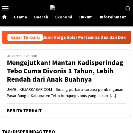
Loncat
Menu
ke
Mobile
konten
Utama
Daerah
Ekonomi
Hukum
Infotainment
abar Gembira Per 1 Juni! Harga Solar Pertamina Dex dan Dexlite 
Kabar Terbaru
20 Des 2025 - 12:51 WIB
Mengejutkan! Mantan Kadisperindag
Tebo Cuma Divonis 1 Tahun, Lebih
Rendah dari Anak Buahnya
JAMBI, KEJARKABAR.COM – Sidang perkara korupsi pembangunan
Pasar Bungur Kabupaten Tebo berujung vonis yang cukup […]
BERITA TERKAIT
TAG:
DISPERINDAG TEBO