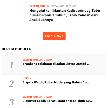
DAERAH
,
HUKUM
Kejar
20 Des 2025 - 12:51 WIB
Mengejutkan! Mantan Kadisperindag Tebo
Kabar
Cuma Divonis 1 Tahun, Lebih Rendah dari
Anak Buahnya
Lihat Lainnya
BERITA POPULER
DAERAH
,
HUKUM
,
UTAMA
1
Braak! Kecelakaan di Jalan Lintas Jambi-…
HUKUM
2
Bripda Waldi, Polisi Muda yang Habisi Do…
DAERAH
,
HUKUM
,
UTAMA
3
Dituntut Lebih Berat, Mantan Kadishub Ke…