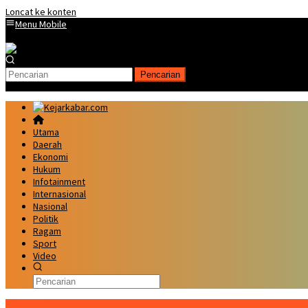
Loncat ke konten
Menu Mobile
Pencarian
Utama
Daerah
Ekonomi
Hukum
Infotainment
Internasional
Nasional
Politik
Ragam
Sport
Video
Kabar Terbaru