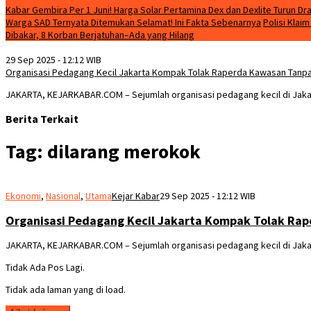
Kabar Gembira Per 1 Juni! Harga Solar Pertamina Dex dan Dexlite Turun Dra
Warga SAD Ternyata Ditemukan Selamat! Ini Fakta Sebenarnya
Polisi Klai
Dibakar, 8 Korban Berjatuhan–Ada yang Hilang
29 Sep 2025 - 12:12 WIB
Organisasi Pedagang Kecil Jakarta Kompak Tolak Raperda Kawasan Tanpa 
JAKARTA, KEJARKABAR.COM – Sejumlah organisasi pedagang kecil di Jak
Berita Terkait
Tag:
dilarang merokok
Ekonomi
,
Nasional
,
Utama
Kejar Kabar
29 Sep 2025 - 12:12 WIB
Organisasi Pedagang Kecil Jakarta Kompak Tolak Rap
JAKARTA, KEJARKABAR.COM – Sejumlah organisasi pedagang kecil di Jak
Tidak Ada Pos Lagi.
Tidak ada laman yang di load.