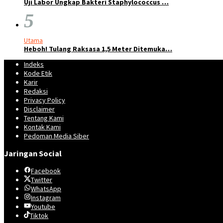
Uji Labor Ungkap Bakteri Staphylococcus …
5
Utama
Heboh! Tulang Raksasa 1,5 Meter Ditemuka…
Indeks
Kode Etik
Karir
Redaksi
Privacy Policy
Disclaimer
Tentang Kami
Kontak Kami
Pedoman Media Siber
Jaringan Social
Facebook
Twitter
WhatsApp
Instagram
Youtube
Tiktok