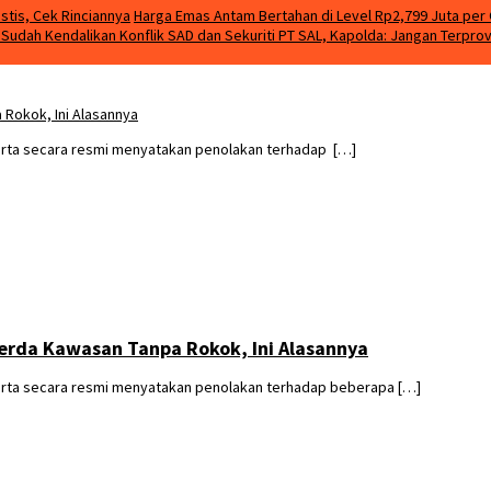
stis, Cek Rinciannya
Harga Emas Antam Bertahan di Level Rp2,799 Juta per 
m Sudah Kendalikan Konflik SAD dan Sekuriti PT SAL, Kapolda: Jangan Terpro
Rokok, Ini Alasannya
arta secara resmi menyatakan penolakan terhadap […]
erda Kawasan Tanpa Rokok, Ini Alasannya
arta secara resmi menyatakan penolakan terhadap beberapa […]