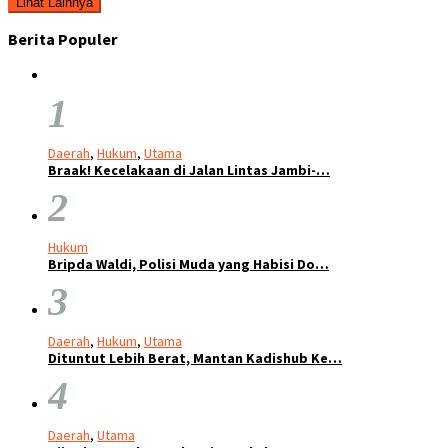
Lihat Lainnya
Berita Populer
1
Daerah
,
Hukum
,
Utama
Braak! Kecelakaan di Jalan Lintas Jambi-…
2
Hukum
Bripda Waldi, Polisi Muda yang Habisi Do…
3
Daerah
,
Hukum
,
Utama
Dituntut Lebih Berat, Mantan Kadishub Ke…
4
Daerah
,
Utama