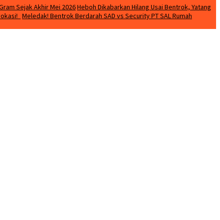
Gram Sejak Akhir Mei 2026
Heboh Dikabarkan Hilang Usai Bentrok, Yatang
vokasi!
Meledak! Bentrok Berdarah SAD vs Security PT SAL Rumah