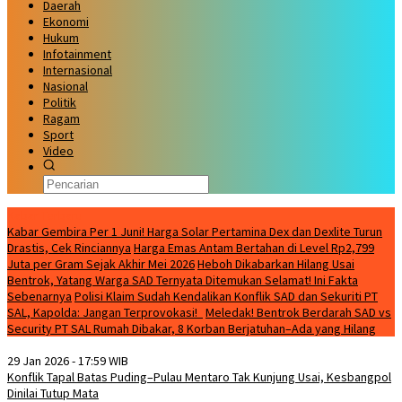
Daerah
Ekonomi
Hukum
Infotainment
Internasional
Nasional
Politik
Ragam
Sport
Video
Kabar Terbaru
Kabar Gembira Per 1 Juni! Harga Solar Pertamina Dex dan Dexlite Turun
Drastis, Cek Rinciannya
Harga Emas Antam Bertahan di Level Rp2,799
Juta per Gram Sejak Akhir Mei 2026
Heboh Dikabarkan Hilang Usai
Bentrok, Yatang Warga SAD Ternyata Ditemukan Selamat! Ini Fakta
Sebenarnya
Polisi Klaim Sudah Kendalikan Konflik SAD dan Sekuriti PT
SAL, Kapolda: Jangan Terprovokasi!
Meledak! Bentrok Berdarah SAD vs
Security PT SAL Rumah Dibakar, 8 Korban Berjatuhan–Ada yang Hilang
29 Jan 2026 - 17:59 WIB
Konflik Tapal Batas Puding–Pulau Mentaro Tak Kunjung Usai, Kesbangpol
Dinilai Tutup Mata