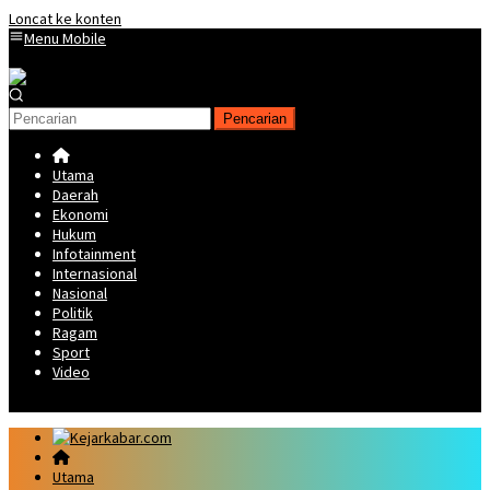
Loncat ke konten
Menu Mobile
Pencarian
Utama
Daerah
Ekonomi
Hukum
Infotainment
Internasional
Nasional
Politik
Ragam
Sport
Video
Utama