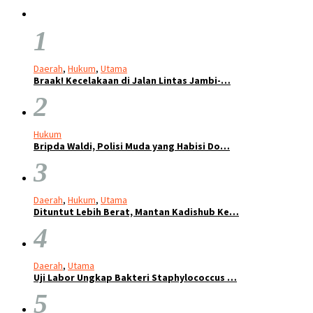
1
Daerah
,
Hukum
,
Utama
Braak! Kecelakaan di Jalan Lintas Jambi-…
2
Hukum
Bripda Waldi, Polisi Muda yang Habisi Do…
3
Daerah
,
Hukum
,
Utama
Dituntut Lebih Berat, Mantan Kadishub Ke…
4
Daerah
,
Utama
Uji Labor Ungkap Bakteri Staphylococcus …
5