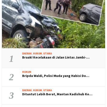
DAERAH
,
HUKUM
,
UTAMA
1
Braak! Kecelakaan di Jalan Lintas Jambi-…
HUKUM
2
Bripda Waldi, Polisi Muda yang Habisi Do…
DAERAH
,
HUKUM
,
UTAMA
3
Dituntut Lebih Berat, Mantan Kadishub Ke…