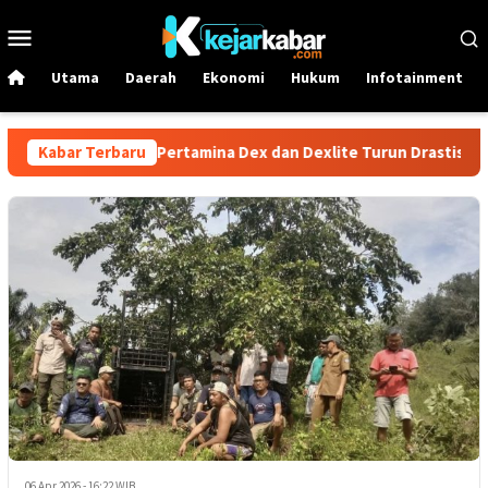
Loncat
Menu
ke
Mobile
konten
Utama
Daerah
Ekonomi
Hukum
Infotainment
Juni! Harga Solar Pertamina Dex dan Dexlite Turun Drastis, Cek R
Kabar Terbaru
06 Apr 2026 - 16:22 WIB