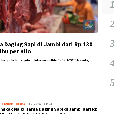
1
2
3
 Daging Sapi di Jambi dari Rp 130
ibu per Kilo
4
an pokok menjelang lebaran Idulfitri 1447 H/2026 Masehi,
5
H
,
EKONOMI
,
UTAMA
Kejar
11 Mar 2026 - 14:16 WIB
ngkak Naik! Harga Daging Sapi di Jambi dari Rp
Kabar