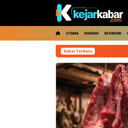
Loncat
ke
konten
UTAMA
DAERAH
EKONOMI
Kabar Terbaru