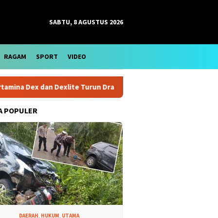
SABTU, 8 AGUSTUS 2026
RAGAM
SPORT
VIDEO
 Dex dan Dexlite Turun Drastis, Cek Rinciannya
Harga Ema
A POPULER
DAERAH
,
HUKUM
,
UTAMA