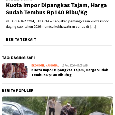
Kuota Impor Dipangkas Tajam, Harga
Sudah Tembus Rp140 Ribu/Kg
KEJARKABAR.COM, JAKARTA – Kebijakan pemangkasan kuota impor
daging sapi tahun 2026 memicu kekhawatiran serius di […]
BERITA TERKAIT
TAG:
DAGING SAPI
EKONOMI
,
NASIONAL
Kejar
13 Feb 2026 - 07:05 WIB
Kuota Impor Dipangkas Tajam, Harga Sudah
Kabar
Tembus Rp140 Ribu/Kg
BERITA POPULER