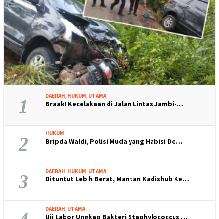
DAERAH
,
HUKUM
,
UTAMA
1
Braak! Kecelakaan di Jalan Lintas Jambi-…
HUKUM
2
Bripda Waldi, Polisi Muda yang Habisi Do…
DAERAH
,
HUKUM
,
UTAMA
3
Dituntut Lebih Berat, Mantan Kadishub Ke…
DAERAH
,
UTAMA
Uji Labor Ungkap Bakteri Staphylococcus …