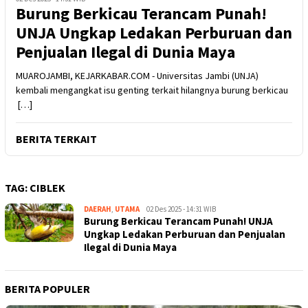
Burung Berkicau Terancam Punah!
UNJA Ungkap Ledakan Perburuan dan
Penjualan Ilegal di Dunia Maya
MUAROJAMBI, KEJARKABAR.COM - Universitas Jambi (UNJA)
kembali mengangkat isu genting terkait hilangnya burung berkicau
[…]
BERITA TERKAIT
TAG:
CIBLEK
DAERAH
,
UTAMA
Kejar
02 Des 2025 - 14:31 WIB
Burung Berkicau Terancam Punah! UNJA
Kabar
Ungkap Ledakan Perburuan dan Penjualan
Ilegal di Dunia Maya
BERITA POPULER