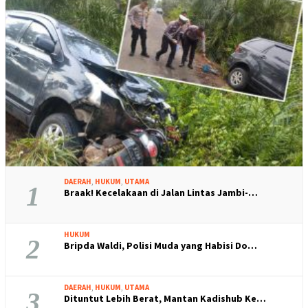
DAERAH
,
HUKUM
,
UTAMA
1
Braak! Kecelakaan di Jalan Lintas Jambi-…
HUKUM
2
Bripda Waldi, Polisi Muda yang Habisi Do…
DAERAH
,
HUKUM
,
UTAMA
3
Dituntut Lebih Berat, Mantan Kadishub Ke…