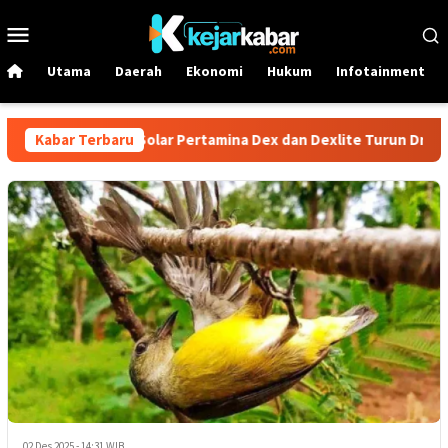
Loncat
Menu
ke
Mobile
konten
Utama
Daerah
Ekonomi
Hukum
Infotainment
r 1 Juni! Harga Solar Pertamina Dex dan Dexlite Turun Drastis, 
Kabar Terbaru
02 Des 2025 - 14:31 WIB