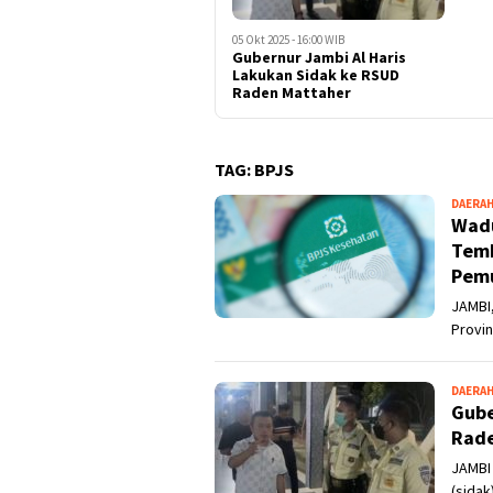
05 Okt 2025 - 16:00 WIB
Gubernur Jambi Al Haris
Lakukan Sidak ke RSUD
Raden Mattaher
TAG:
BPJS
DAERA
Wadu
Temb
Pemu
JAMBI
Provi
DAERA
Gube
Rade
JAMBI 
(sida