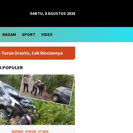
SABTU, 8 AGUSTUS 2026
RAGAM
SPORT
VIDEO
rastis, Cek Rinciannya
Harga Emas Antam Bertahan di Leve
A POPULER
DAERAH
,
HUKUM
,
UTAMA