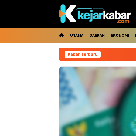
Loncat
ke
konten
UTAMA
DAERAH
EKONOMI
Kabar Terbaru
Kabar Ge