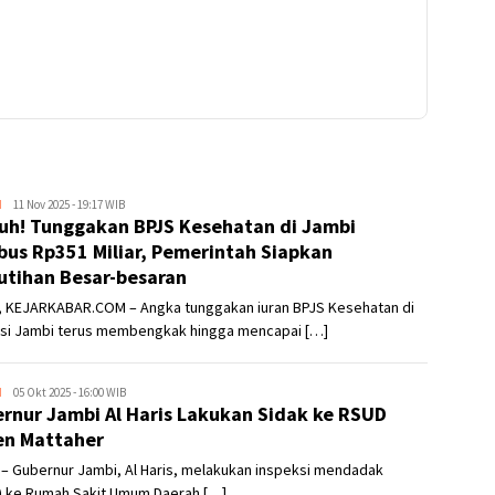
H
Kejar
11 Nov 2025 - 19:17 WIB
h! Tunggakan BPJS Kesehatan di Jambi
Kabar
us Rp351 Miliar, Pemerintah Siapkan
tihan Besar-besaran
, KEJARKABAR.COM – Angka tunggakan iuran BPJS Kesehatan di
nsi Jambi terus membengkak hingga mencapai […]
H
Kejar
05 Okt 2025 - 16:00 WIB
rnur Jambi Al Haris Lakukan Sidak ke RSUD
Kabar
n Mattaher
– Gubernur Jambi, Al Haris, melakukan inspeksi mendadak
k) ke Rumah Sakit Umum Daerah […]