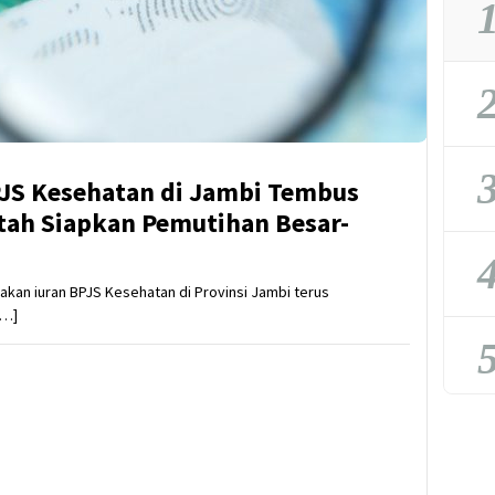
1
2
3
JS Kesehatan di Jambi Tembus
tah Siapkan Pemutihan Besar-
4
an iuran BPJS Kesehatan di Provinsi Jambi terus
[…]
5