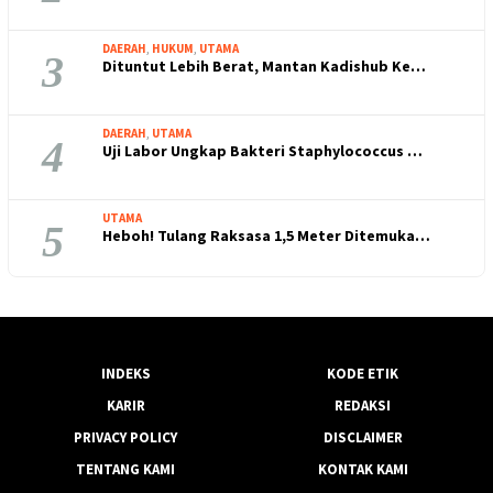
DAERAH
,
HUKUM
,
UTAMA
3
Dituntut Lebih Berat, Mantan Kadishub Ke…
DAERAH
,
UTAMA
4
Uji Labor Ungkap Bakteri Staphylococcus …
UTAMA
5
Heboh! Tulang Raksasa 1,5 Meter Ditemuka…
INDEKS
KODE ETIK
KARIR
REDAKSI
PRIVACY POLICY
DISCLAIMER
TENTANG KAMI
KONTAK KAMI