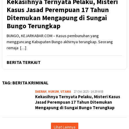
Kekasihnya Ternyata Pelaku, Misteri
Kasus Jasad Perempuan 17 Tahun
Ditemukan Mengapung di Sungai
Bungo Terungkap
BUNGO, KEJARKABAR.COM – Kasus pembunuhan yang
mengguncang Kabupaten Bungo akhirnya terungkap. Seorang
remaja […]
BERITA TERKAIT
TAG:
BERITA KRIMINAL
DAERAH
,
HUKUM
,
UTAMA
Kejar
27 Okt 2025 - 14:29 WIB
Kekasihnya Ternyata Pelaku, Misteri Kasus
Kabar
Jasad Perempuan 17 Tahun Ditemukan
Mengapung di Sungai Bungo Terungkap
Lihat Lainnya