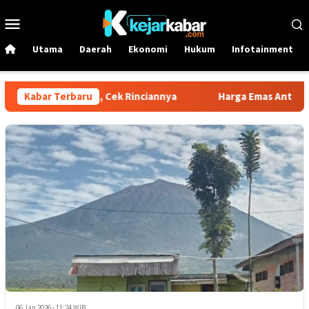
Loncat
Menu
ke
Mobile
konten
Utama
Daerah
Ekonomi
Hukum
Infotainment
ite Turun Drastis, Cek Rinciannya
Kabar Terbaru
Harga Emas Antam Berta
06 Jan 2026 - 11:24 WIB