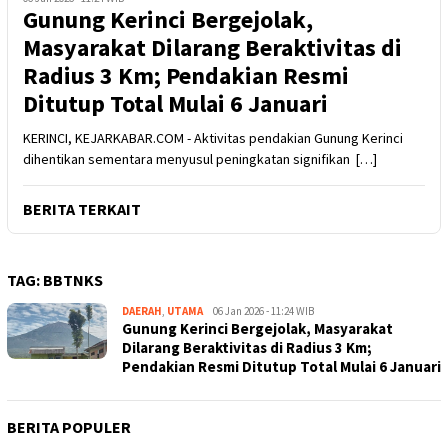
Gunung Kerinci Bergejolak,
Masyarakat Dilarang Beraktivitas di
Radius 3 Km; Pendakian Resmi
Ditutup Total Mulai 6 Januari
KERINCI, KEJARKABAR.COM - Aktivitas pendakian Gunung Kerinci
dihentikan sementara menyusul peningkatan signifikan […]
BERITA TERKAIT
TAG:
BBTNKS
DAERAH
,
UTAMA
Kejar
06 Jan 2026 - 11:24 WIB
Gunung Kerinci Bergejolak, Masyarakat
Kabar
Dilarang Beraktivitas di Radius 3 Km;
Pendakian Resmi Ditutup Total Mulai 6 Januari
BERITA POPULER