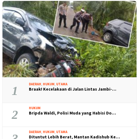
DAERAH
,
HUKUM
,
UTAMA
1
Braak! Kecelakaan di Jalan Lintas Jambi-…
HUKUM
2
Bripda Waldi, Polisi Muda yang Habisi Do…
DAERAH
,
HUKUM
,
UTAMA
3
Dituntut Lebih Berat, Mantan Kadishub Ke…