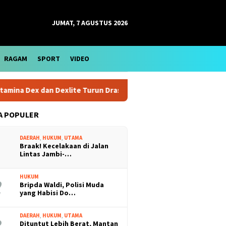
JUMAT, 7 AGUSTUS 2026
RAGAM
SPORT
VIDEO
a Dex dan Dexlite Turun Drastis, Cek Rinciannya
Harga Em
A POPULER
DAERAH
,
HUKUM
,
UTAMA
Braak! Kecelakaan di Jalan
Lintas Jambi-…
HUKUM
Bripda Waldi, Polisi Muda
yang Habisi Do…
DAERAH
,
HUKUM
,
UTAMA
Dituntut Lebih Berat, Mantan