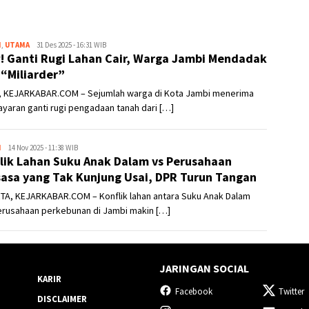
H
,
UTAMA
Kejar
31 Des 2025 - 16:31 WIB
 Ganti Rugi Lahan Cair, Warga Jambi Mendadak
Kabar
 “Miliarder”
, KEJARKABAR.COM – Sejumlah warga di Kota Jambi menerima
aran ganti rugi pengadaan tanah dari […]
H
Kejar
14 Nov 2025 - 11:38 WIB
lik Lahan Suku Anak Dalam vs Perusahaan
Kabar
asa yang Tak Kunjung Usai, DPR Turun Tangan
TA, KEJARKABAR.COM – Konflik lahan antara Suku Anak Dalam
erusahaan perkebunan di Jambi makin […]
JARINGAN SOCIAL
KARIR
Facebook
Twitter
DISCLAIMER