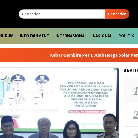
Pencarian
HUKUM
INFOTAINMENT
INTERNASIONAL
NASIONAL
POLITIK
Kabar Gembira Per 1 Juni! Harga Solar Pertamin
BERIT
1
2