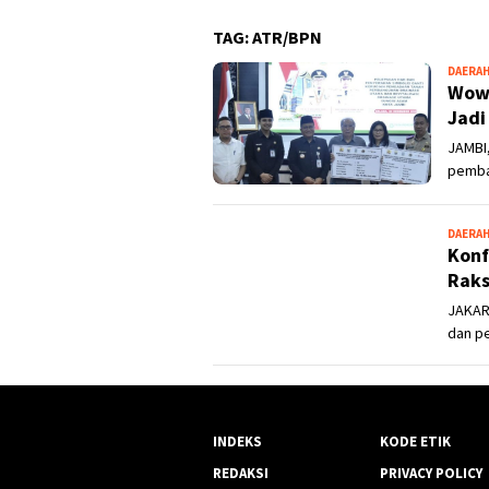
TAG:
ATR/BPN
DAERA
Wow!
Jadi
JAMBI
pembay
DAERA
Konf
Raks
JAKAR
dan p
INDEKS
KODE ETIK
REDAKSI
PRIVACY POLICY