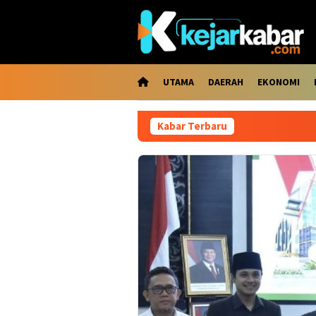
Loncat
ke
konten
UTAMA
DAERAH
EKONOMI
Kabar Terbaru