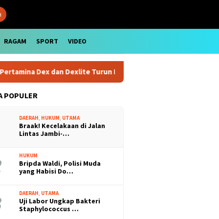
n
RAGAM
SPORT
VIDEO
amina Dex dan Dexlite Turun Drastis, Cek Rinciannya
Harg
A POPULER
DAERAH
,
HUKUM
,
UTAMA
Braak! Kecelakaan di Jalan
Lintas Jambi-…
HUKUM
Bripda Waldi, Polisi Muda
yang Habisi Do…
DAERAH
,
UTAMA
Uji Labor Ungkap Bakteri
Staphylococcus …