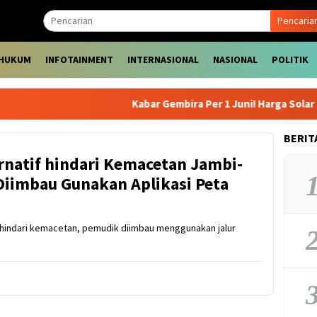
Pencaria
HUKUM
INFOTAINMENT
INTERNASIONAL
NASIONAL
POLITIK
Kabar Gembira Per 1 Juni! Harga Solar Pert
BERIT
ernatif hindari Kemacetan Jambi-
1
iimbau Gunakan Aplikasi Peta
indari kemacetan, pemudik diimbau menggunakan jalur
2
3