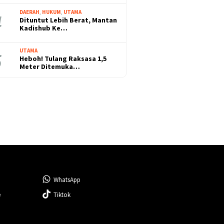
DAERAH
,
HUKUM
,
UTAMA
Dituntut Lebih Berat, Mantan
Kadishub Ke…
UTAMA
Heboh! Tulang Raksasa 1,5
Meter Ditemuka…
WhatsApp
e
Tiktok