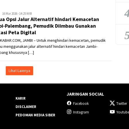
4
Kejar
16 Mar 2026 - 14:25 WIB
Dua Opsi Jalur Alternatif hindari Kemacetan
Kabar
i-Palembang, Pemudik Diimbau Gunakan
5
kasi Peta Digital
KABAR.COM, JAMBI – Untuk menghindari kemacetan, pemudik
u menggunakan jalur alternatif hindari kemacetan Jambi-
bang khususnya […]
Lihat Lainnya
JARINGAN SOCIAL
KARIR
Facebook
Twitter
DISCLAIMER
Instagram
Youtub
PEDOMAN MEDIA SIBER