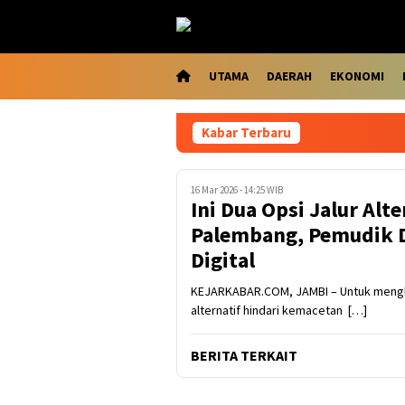
Loncat
ke
konten
UTAMA
DAERAH
EKONOMI
Kabar Terbaru
16 Mar 2026 - 14:25 WIB
Ini Dua Opsi Jalur Alt
Palembang, Pemudik D
Digital
KEJARKABAR.COM, JAMBI – Untuk mengh
alternatif hindari kemacetan […]
BERITA TERKAIT