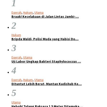
1
Daerah
,
Hukum
,
Utama
Braak! Kecelakaan di Jalan Lintas Jambi-…
2
Hukum
Bripda Waldi, Polisi Muda yang Habisi Do…
3
Daerah
,
Utama
Uji Labor Ungkap Bakteri Staphylococcus …
4
Daerah
,
Hukum
,
Utama
Dituntut Lebih Berat, Mantan Kadishub Ke…
5
Utama
Heboh! Tulang Raksasa 1,5 Meter Ditemuka…