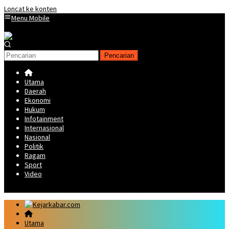
Loncat ke konten
Menu Mobile
Pencarian
Utama
Daerah
Ekonomi
Hukum
Infotainment
Internasional
Nasional
Politik
Ragam
Sport
Video
Utama