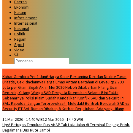
Daerah
Ekonomi
Hukum
Infotainment
Internasional
Nasional
Politik
Ragam
Sport
Video
Kabar Terbaru
Kabar Gembira Per 1 Juni! Harga Solar Pertamina Dex dan Dexlite Turun
Drastis, Cek Rinciannya
Harga Emas Antam Bertahan di Level Rp2,799
Juta per Gram Sejak Akhir Mei 2026
Heboh Dikabarkan Hilang Usai
Bentrok, Yatang Warga SAD Ternyata Ditemukan Selamat! Ini Fakta
Sebenarnya
Polisi Klaim Sudah Kendalikan Konflik SAD dan Sekuriti PT
SAL, Kapolda: Jangan Terprovokasi!
Meledak! Bentrok Berdarah SAD vs
Security PT SAL Rumah Dibakar, 8 Korban Berjatuhan–Ada yang Hilang
12 Mar 2026 - 14:40 WIB
12 Mar 2026 - 14:40 WIB
Ups! Petugas Temukan Bus AKAP Tak Laik Jalan di Terminal Tanjung Priok,
Bagaimana Bus Rute Jambi