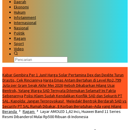
Daerah
Ekonomi
Hukum
Infotainment
Internasional
Nasional
Politik
Ragam
Sport
Video
Kabar Terbaru
Kabar Gembira Per 1 Juni! Harga Solar Pertamina Dex dan Dexlite Turun
Drastis, Cek Rinciannya
Harga Emas Antam Bertahan di Level Rp2,799
Juta per Gram Sejak Akhir Mei 2026
Heboh Dikabarkan Hilang Usai
Bentrok, Yatang Warga SAD Ternyata Ditemukan Selamat! Ini Fakta
Sebenarnya
Polisi Klaim Sudah Kendalikan Konflik SAD dan Sekuriti PT
SAL, Kapolda: Jangan Terprovokasi!
Meledak! Bentrok Berdarah SAD vs
Security PT SAL Rumah Dibakar, 8 Korban Berjatuhan–Ada yang Hilang
Beranda
Ragam
Layar AMOLED 1,62 Inci, Huawei Band 11 Series
Resmi Dibanderol Mulai Rp500 Ribuan di Indonesia