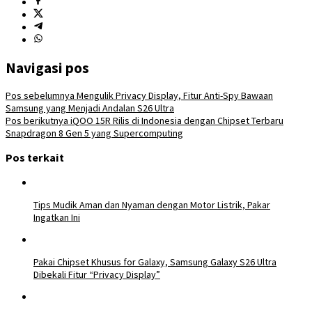
Navigasi pos
Pos sebelumnya
Mengulik Privacy Display, Fitur Anti-Spy Bawaan
Samsung yang Menjadi Andalan S26 Ultra
Pos berikutnya
iQOO 15R Rilis di Indonesia dengan Chipset Terbaru
Snapdragon 8 Gen 5 yang Supercomputing
Pos terkait
Tips Mudik Aman dan Nyaman dengan Motor Listrik, Pakar
Ingatkan Ini
Pakai Chipset Khusus for Galaxy, Samsung Galaxy S26 Ultra
Dibekali Fitur “Privacy Display”