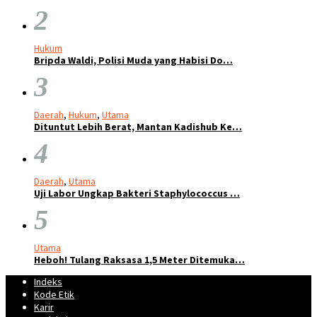
2
Hukum
Bripda Waldi, Polisi Muda yang Habisi Do…
3
Daerah
,
Hukum
,
Utama
Dituntut Lebih Berat, Mantan Kadishub Ke…
4
Daerah
,
Utama
Uji Labor Ungkap Bakteri Staphylococcus …
5
Utama
Heboh! Tulang Raksasa 1,5 Meter Ditemuka…
Indeks
Kode Etik
Karir