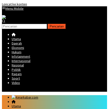
Loncat ke konten
Menu Mobile
Pencarian
Utama
Daerah
Ekonomi
Hukum
Infotainment
Internasional
Nasional
Politik
Ragam
Sport
Video
Utama