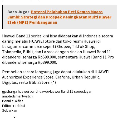
Baca Juga :
Potensi Pelabuhan Peti Kemas Muaro
Jambi: Strategi dan Prospek Peningkatan Multi Player
Efek (MPE) Pembangunan
Huawei Band 11 series kini bisa didapatkan di Indonesia secara
daring melalui HUAWEI Store dan toko resmi Huawei di
beragam e-commerce seperti Shopee, TikTok Shop,
Tokopedia, Blibli, dan Lazada dengan rincian Huawei Band 11
dibanderol seharga Rp599.000, sementara Huawei Band 11 Pro
dibanderol seharga Rp899.000.
Pembelian secara langsung juga dapat dilakukan di HUAWEI
Authorized Experience Store, Erafone, Urban Republic,
Digiplus, serta Blibli Store. (*)
gps
harga huawei band
huawei
Huawei Band 11 series
layar
amoled
smartwatch
Penulis: alfias
Editor: redaksi
Sebarkan