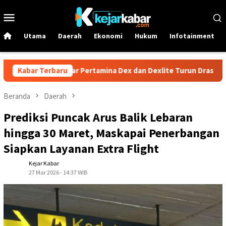
Loncat
Menu
ke
Mobile
konten
Utama
Daerah
Ekonomi
Hukum
Infotainment
uni! Harga Solar Pertamina Dex dan Dexlite Turun Drastis, Cek Ri
Kabar Terbaru
Beranda
Daerah
Prediksi Puncak Arus Balik Lebaran
hingga 30 Maret, Maskapai Penerbangan
Siapkan Layanan Extra Flight
Kejar Kabar
27 Mar 2026 - 14:37 WIB