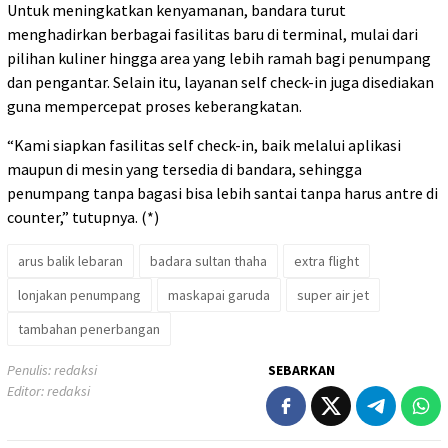
Untuk meningkatkan kenyamanan, bandara turut
menghadirkan berbagai fasilitas baru di terminal, mulai dari
pilihan kuliner hingga area yang lebih ramah bagi penumpang
dan pengantar. Selain itu, layanan self check-in juga disediakan
guna mempercepat proses keberangkatan.
“Kami siapkan fasilitas self check-in, baik melalui aplikasi
maupun di mesin yang tersedia di bandara, sehingga
penumpang tanpa bagasi bisa lebih santai tanpa harus antre di
counter,” tutupnya. (*)
arus balik lebaran
badara sultan thaha
extra flight
lonjakan penumpang
maskapai garuda
super air jet
tambahan penerbangan
Penulis: redaksi
SEBARKAN
Editor: redaksi