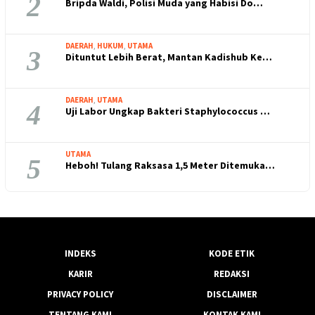
2
Bripda Waldi, Polisi Muda yang Habisi Do…
DAERAH
,
HUKUM
,
UTAMA
3
Dituntut Lebih Berat, Mantan Kadishub Ke…
DAERAH
,
UTAMA
4
Uji Labor Ungkap Bakteri Staphylococcus …
UTAMA
5
Heboh! Tulang Raksasa 1,5 Meter Ditemuka…
INDEKS
KODE ETIK
KARIR
REDAKSI
PRIVACY POLICY
DISCLAIMER
TENTANG KAMI
KONTAK KAMI