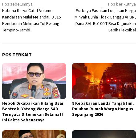
Navigasi
Pos sebelumnya
Pos berikutnya
Hutama Karya Catat Volume
Purbaya Pastikan Lonjakan Harga
pos
Kendaraan Mulai Melandai, 9.315
Minyak Dunia Tidak Ganggu APBN,
Kendaraan Melintasi Tol Betung-
Dana SAL Rp100 T Bisa Digunakan
Tempino-Jambi
Lebih Fleksibel
POS TERKAIT
Heboh Dikabarkan Hilang Usai
9 Kebakaran Landa Tanjabtim,
Bentrok, Yatang Warga SAD
Puluhan Rumah Warga Hangus
Ternyata Ditemukan Selamat!
Sepanjang 2026
Ini Fakta Sebenarnya