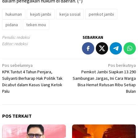
dalam penegakan hukum di daerah. (*)
hukuman
kejati jambi
kerja sosial
pemkot jambi
pidana
teken mou
Penulis: redaksi
SEBARKAN
Editor: redaksi
Navigasi
Pos sebelumnya
Pos berikutnya
KPK Tuntut 4 Tahun Penjara,
Pemkot Jambi Siapkan 13.290
pos
Suliyanti Berharap Hak Politik Tak
Sambungan Jargas, Ini Cara Warga
Dicabut dalam Kasus Uang Ketok
Bisa Hemat Ratusan Ribu Setiap
Palu
Bulan
POS TERKAIT