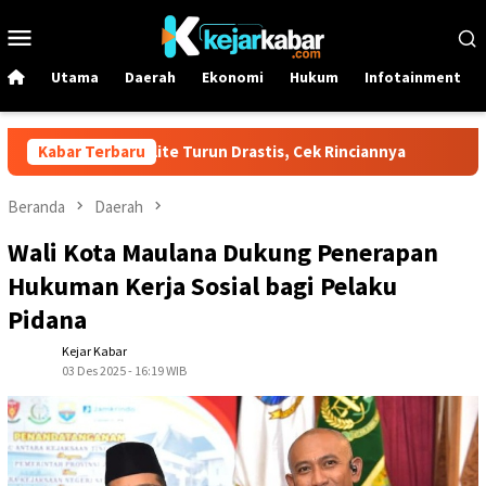
Loncat
Menu
ke
Mobile
konten
Utama
Daerah
Ekonomi
Hukum
Infotainment
Dex dan Dexlite Turun Drastis, Cek Rinciannya
Kabar Terbaru
Harga Emas
Beranda
Daerah
Wali Kota Maulana Dukung Penerapan
Hukuman Kerja Sosial bagi Pelaku
Pidana
Kejar Kabar
03 Des 2025 - 16:19 WIB