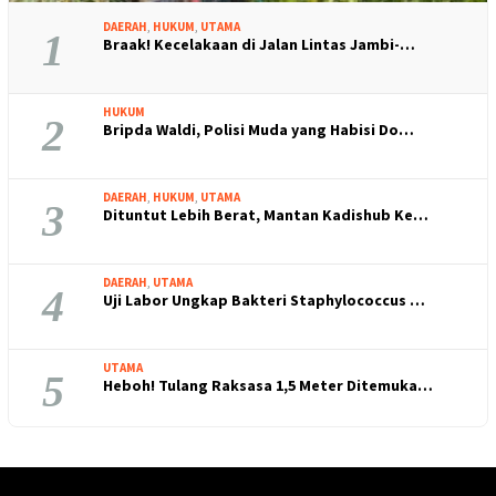
DAERAH
,
HUKUM
,
UTAMA
1
Braak! Kecelakaan di Jalan Lintas Jambi-…
HUKUM
2
Bripda Waldi, Polisi Muda yang Habisi Do…
DAERAH
,
HUKUM
,
UTAMA
3
Dituntut Lebih Berat, Mantan Kadishub Ke…
DAERAH
,
UTAMA
4
Uji Labor Ungkap Bakteri Staphylococcus …
UTAMA
5
Heboh! Tulang Raksasa 1,5 Meter Ditemuka…