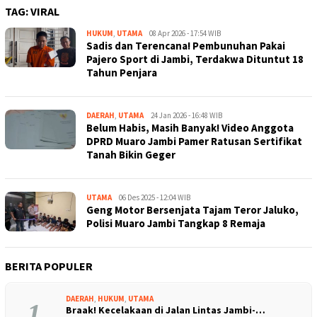
TAG:
VIRAL
HUKUM
,
UTAMA
Kejar
08 Apr 2026 - 17:54 WIB
Sadis dan Terencana! Pembunuhan Pakai
Kabar
Pajero Sport di Jambi, Terdakwa Dituntut 18
Tahun Penjara
DAERAH
,
UTAMA
Kejar
24 Jan 2026 - 16:48 WIB
Belum Habis, Masih Banyak! Video Anggota
Kabar
DPRD Muaro Jambi Pamer Ratusan Sertifikat
Tanah Bikin Geger
UTAMA
Kejar
06 Des 2025 - 12:04 WIB
Geng Motor Bersenjata Tajam Teror Jaluko,
Kabar
Polisi Muaro Jambi Tangkap 8 Remaja
BERITA POPULER
DAERAH
,
HUKUM
,
UTAMA
1
Braak! Kecelakaan di Jalan Lintas Jambi-…