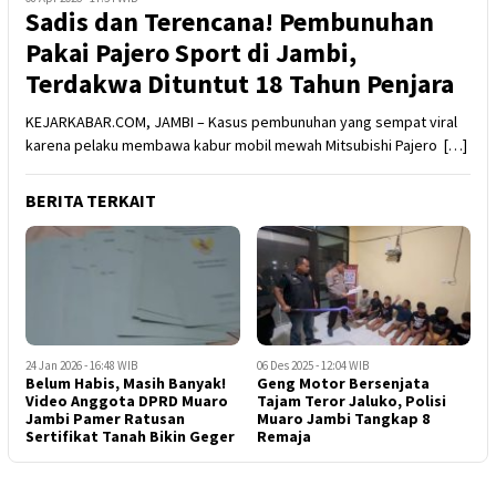
Sadis dan Terencana! Pembunuhan
Pakai Pajero Sport di Jambi,
Terdakwa Dituntut 18 Tahun Penjara
KEJARKABAR.COM, JAMBI – Kasus pembunuhan yang sempat viral
karena pelaku membawa kabur mobil mewah Mitsubishi Pajero […]
BERITA TERKAIT
24 Jan 2026 - 16:48 WIB
06 Des 2025 - 12:04 WIB
Belum Habis, Masih Banyak!
Geng Motor Bersenjata
Video Anggota DPRD Muaro
Tajam Teror Jaluko, Polisi
Jambi Pamer Ratusan
Muaro Jambi Tangkap 8
Sertifikat Tanah Bikin Geger
Remaja