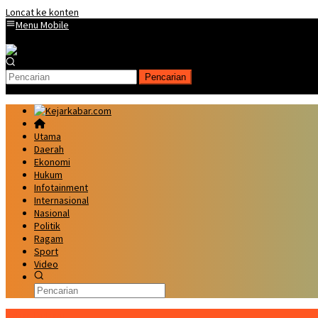
Loncat ke konten
Menu Mobile
Pencarian
Utama
Daerah
Ekonomi
Hukum
Infotainment
Internasional
Nasional
Politik
Ragam
Sport
Video
Kabar Terbaru