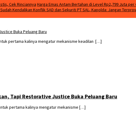
stis, Cek Rinciannya
Harga Emas Antam Bertahan di Level Rp2,799 Juta per 
m Sudah Kendalikan Konflik SAD dan Sekuriti PT SAL, Kapolda: Jangan Terpro
 Justice Buka Peluang Baru
ntuk pertama kalinya mengatur mekanisme keadilan […]
an, Tapi Restorative Justice Buka Peluang Baru
ntuk pertama kalinya mengatur mekanisme […]