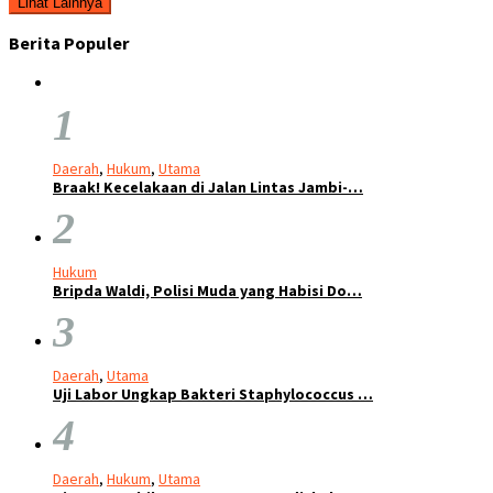
Lihat Lainnya
Berita Populer
1
Daerah
,
Hukum
,
Utama
Braak! Kecelakaan di Jalan Lintas Jambi-…
2
Hukum
Bripda Waldi, Polisi Muda yang Habisi Do…
3
Daerah
,
Utama
Uji Labor Ungkap Bakteri Staphylococcus …
4
Daerah
,
Hukum
,
Utama