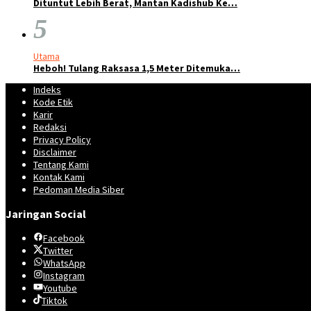
Dituntut Lebih Berat, Mantan Kadishub Ke…
5
Utama
Heboh! Tulang Raksasa 1,5 Meter Ditemuka…
Indeks
Kode Etik
Karir
Redaksi
Privacy Policy
Disclaimer
Tentang Kami
Kontak Kami
Pedoman Media Siber
Jaringan Social
Facebook
Twitter
WhatsApp
Instagram
Youtube
Tiktok