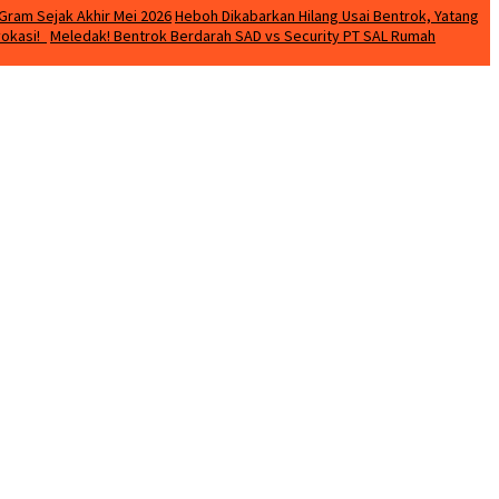
Gram Sejak Akhir Mei 2026
Heboh Dikabarkan Hilang Usai Bentrok, Yatang
vokasi!
Meledak! Bentrok Berdarah SAD vs Security PT SAL Rumah