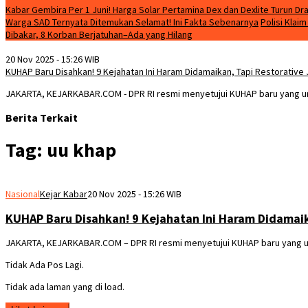
Kabar Gembira Per 1 Juni! Harga Solar Pertamina Dex dan Dexlite Turun Dra
Warga SAD Ternyata Ditemukan Selamat! Ini Fakta Sebenarnya
Polisi Klai
Dibakar, 8 Korban Berjatuhan–Ada yang Hilang
20 Nov 2025 - 15:26 WIB
KUHAP Baru Disahkan! 9 Kejahatan Ini Haram Didamaikan, Tapi Restorative
JAKARTA, KEJARKABAR.COM - DPR RI resmi menyetujui KUHAP baru yang u
Berita Terkait
Tag:
uu khap
Nasional
Kejar Kabar
20 Nov 2025 - 15:26 WIB
KUHAP Baru Disahkan! 9 Kejahatan Ini Haram Didamaik
JAKARTA, KEJARKABAR.COM – DPR RI resmi menyetujui KUHAP baru yang u
Tidak Ada Pos Lagi.
Tidak ada laman yang di load.