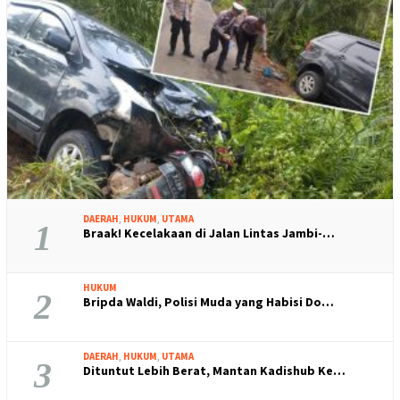
DAERAH
,
HUKUM
,
UTAMA
1
Braak! Kecelakaan di Jalan Lintas Jambi-…
HUKUM
2
Bripda Waldi, Polisi Muda yang Habisi Do…
DAERAH
,
HUKUM
,
UTAMA
3
Dituntut Lebih Berat, Mantan Kadishub Ke…