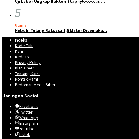
Uji Labor Ungkap Bakteri Staphylococcus …
5
Utama
Heboh! Tulang Raksasa 1,5 Meter Ditemuka…
Indeks
Kode Etik
Karir
Redaksi
Privacy Policy
Disclaimer
Tentang Kami
Kontak Kami
Pedoman Media Siber
Jaringan Social
Facebook
Twitter
WhatsApp
Instagram
Youtube
Tiktok