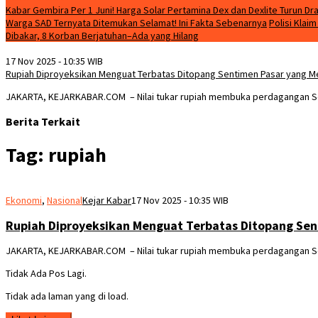
Kabar Gembira Per 1 Juni! Harga Solar Pertamina Dex dan Dexlite Turun Dra
Warga SAD Ternyata Ditemukan Selamat! Ini Fakta Sebenarnya
Polisi Klai
Dibakar, 8 Korban Berjatuhan–Ada yang Hilang
17 Nov 2025 - 10:35 WIB
Rupiah Diproyeksikan Menguat Terbatas Ditopang Sentimen Pasar yang 
JAKARTA, KEJARKABAR.COM – Nilai tukar rupiah membuka perdagangan Se
Berita Terkait
Tag:
rupiah
Ekonomi
,
Nasional
Kejar Kabar
17 Nov 2025 - 10:35 WIB
Rupiah Diproyeksikan Menguat Terbatas Ditopang Se
JAKARTA, KEJARKABAR.COM – Nilai tukar rupiah membuka perdagangan Se
Tidak Ada Pos Lagi.
Tidak ada laman yang di load.