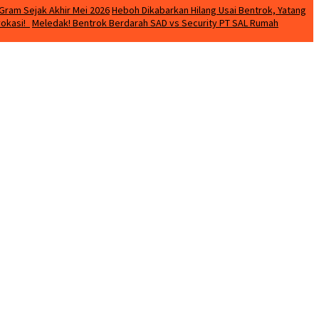
Gram Sejak Akhir Mei 2026
Heboh Dikabarkan Hilang Usai Bentrok, Yatang
vokasi!
Meledak! Bentrok Berdarah SAD vs Security PT SAL Rumah