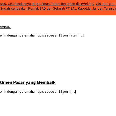
stis, Cek Rinciannya
Harga Emas Antam Bertahan di Level Rp2,799 Juta per 
m Sudah Kendalikan Konflik SAD dan Sekuriti PT SAL, Kapolda: Jangan Terpro
Membaik
nin dengan pelemahan tipis sebesar 19 poin atau […]
ntimen Pasar yang Membaik
nin dengan pelemahan tipis sebesar 19 poin […]