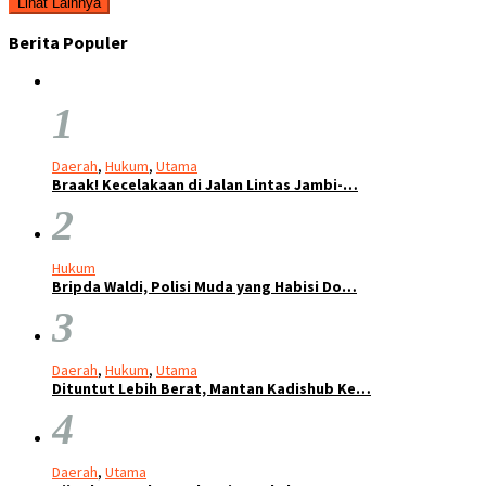
Lihat Lainnya
Berita Populer
1
Daerah
,
Hukum
,
Utama
Braak! Kecelakaan di Jalan Lintas Jambi-…
2
Hukum
Bripda Waldi, Polisi Muda yang Habisi Do…
3
Daerah
,
Hukum
,
Utama
Dituntut Lebih Berat, Mantan Kadishub Ke…
4
Daerah
,
Utama