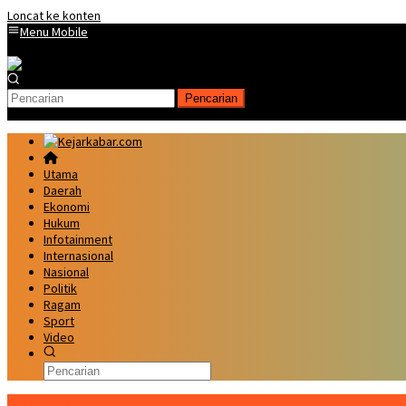
Loncat ke konten
Menu Mobile
Pencarian
Utama
Daerah
Ekonomi
Hukum
Infotainment
Internasional
Nasional
Politik
Ragam
Sport
Video
Kabar Terbaru