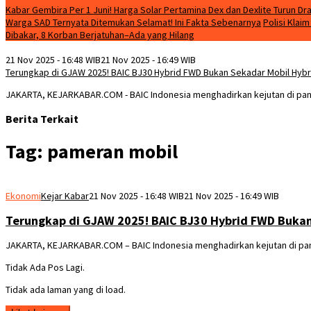
Kabar Gembira Per 1 Juni! Harga Solar Pertamina Dex dan Dexlite Turun Dra
Warga SAD Ternyata Ditemukan Selamat! Ini Fakta Sebenarnya
Polisi Klai
Dibakar, 8 Korban Berjatuhan–Ada yang Hilang
21 Nov 2025 - 16:48 WIB
21 Nov 2025 - 16:49 WIB
Terungkap di GJAW 2025! BAIC BJ30 Hybrid FWD Bukan Sekadar Mobil Hybrid
JAKARTA, KEJARKABAR.COM - BAIC Indonesia menghadirkan kejutan di pa
Berita Terkait
Tag:
pameran mobil
Ekonomi
Kejar Kabar
21 Nov 2025 - 16:48 WIB
21 Nov 2025 - 16:49 WIB
Terungkap di GJAW 2025! BAIC BJ30 Hybrid FWD Bukan 
JAKARTA, KEJARKABAR.COM – BAIC Indonesia menghadirkan kejutan di pa
Tidak Ada Pos Lagi.
Tidak ada laman yang di load.