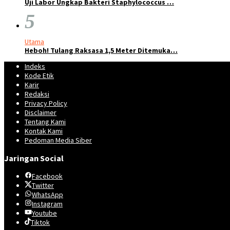
Uji Labor Ungkap Bakteri Staphylococcus …
5
Utama
Heboh! Tulang Raksasa 1,5 Meter Ditemuka…
Indeks
Kode Etik
Karir
Redaksi
Privacy Policy
Disclaimer
Tentang Kami
Kontak Kami
Pedoman Media Siber
Jaringan Social
Facebook
Twitter
WhatsApp
Instagram
Youtube
Tiktok