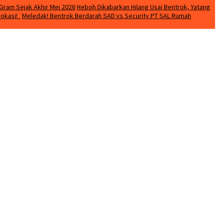
Gram Sejak Akhir Mei 2026
Heboh Dikabarkan Hilang Usai Bentrok, Yatang
vokasi!
Meledak! Bentrok Berdarah SAD vs Security PT SAL Rumah