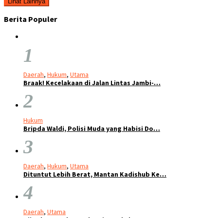
Lihat Lainnya
Berita Populer
1
Daerah
,
Hukum
,
Utama
Braak! Kecelakaan di Jalan Lintas Jambi-…
2
Hukum
Bripda Waldi, Polisi Muda yang Habisi Do…
3
Daerah
,
Hukum
,
Utama
Dituntut Lebih Berat, Mantan Kadishub Ke…
4
Daerah
,
Utama