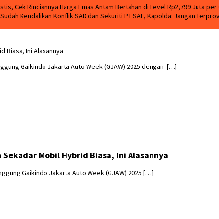
stis, Cek Rinciannya
Harga Emas Antam Bertahan di Level Rp2,799 Juta per 
m Sudah Kendalikan Konflik SAD dan Sekuriti PT SAL, Kapolda: Jangan Terpro
 Biasa, Ini Alasannya
nggung Gaikindo Jakarta Auto Week (GJAW) 2025 dengan […]
Sekadar Mobil Hybrid Biasa, Ini Alasannya
nggung Gaikindo Jakarta Auto Week (GJAW) 2025 […]