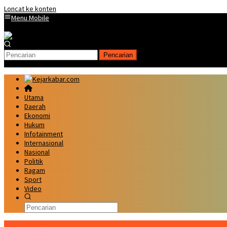
Loncat ke konten
Menu Mobile
Pencarian
Utama
Daerah
Ekonomi
Hukum
Infotainment
Internasional
Nasional
Politik
Ragam
Sport
Video
Kabar Terbaru