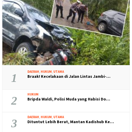
DAERAH
,
HUKUM
,
UTAMA
1
Braak! Kecelakaan di Jalan Lintas Jambi-…
HUKUM
2
Bripda Waldi, Polisi Muda yang Habisi Do…
DAERAH
,
HUKUM
,
UTAMA
3
Dituntut Lebih Berat, Mantan Kadishub Ke…