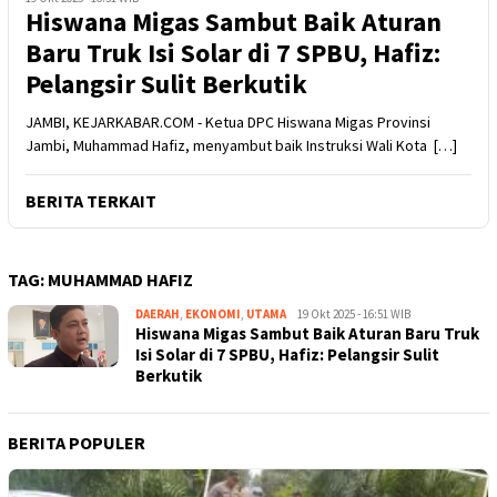
Hiswana Migas Sambut Baik Aturan
Baru Truk Isi Solar di 7 SPBU, Hafiz:
Pelangsir Sulit Berkutik
JAMBI, KEJARKABAR.COM - Ketua DPC Hiswana Migas Provinsi
Jambi, Muhammad Hafiz, menyambut baik Instruksi Wali Kota […]
BERITA TERKAIT
TAG:
MUHAMMAD HAFIZ
DAERAH
,
EKONOMI
,
UTAMA
Kejar
19 Okt 2025 - 16:51 WIB
Hiswana Migas Sambut Baik Aturan Baru Truk
Kabar
Isi Solar di 7 SPBU, Hafiz: Pelangsir Sulit
Berkutik
BERITA POPULER