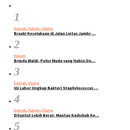
1
Daerah
,
Hukum
,
Utama
Braak! Kecelakaan di Jalan Lintas Jambi-…
2
Hukum
Bripda Waldi, Polisi Muda yang Habisi Do…
3
Daerah
,
Utama
Uji Labor Ungkap Bakteri Staphylococcus …
4
Daerah
,
Hukum
,
Utama
Dituntut Lebih Berat, Mantan Kadishub Ke…
5