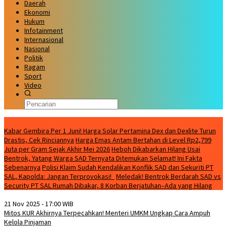
Daerah
Ekonomi
Hukum
Infotainment
Internasional
Nasional
Politik
Ragam
Sport
Video
Kabar Terbaru
Kabar Gembira Per 1 Juni! Harga Solar Pertamina Dex dan Dexlite Turun
Drastis, Cek Rinciannya
Harga Emas Antam Bertahan di Level Rp2,799
Juta per Gram Sejak Akhir Mei 2026
Heboh Dikabarkan Hilang Usai
Bentrok, Yatang Warga SAD Ternyata Ditemukan Selamat! Ini Fakta
Sebenarnya
Polisi Klaim Sudah Kendalikan Konflik SAD dan Sekuriti PT
SAL, Kapolda: Jangan Terprovokasi!
Meledak! Bentrok Berdarah SAD vs
Security PT SAL Rumah Dibakar, 8 Korban Berjatuhan–Ada yang Hilang
21 Nov 2025 - 17:00 WIB
Mitos KUR Akhirnya Terpecahkan! Menteri UMKM Ungkap Cara Ampuh
Kelola Pinjaman