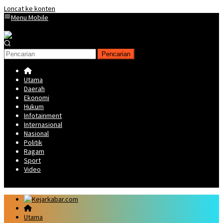
Loncat ke konten
Menu Mobile
Pencarian
Utama
Daerah
Ekonomi
Hukum
Infotainment
Internasional
Nasional
Politik
Ragam
Sport
Video
Utama